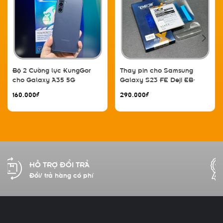
Bộ 2 Cường lực KungGor
Thay pin cho Samsung
cho Galaxy A35 5G
Galaxy S23 FE Deji EB-
BS711ABY 4500mAh
160.000₫
290.000₫
CAM KẾT CHẤT LƯỢNG
Hàng chính hãng 100%