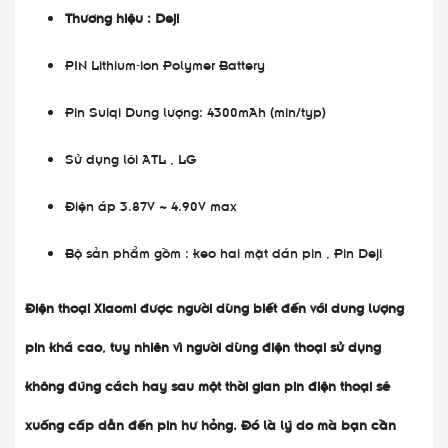
Thương hiệu : Deji
PIN Lithium-ion Polymer Battery
Pin Suiqi Dung lượng: 4300mAh (min/typ)
Sử dụng lõi ATL , LG
Điện áp 3.87V ~ 4.90V max
Bộ sản phẩm gồm : keo hai mặt dán pin , Pin Deji
Điện thoại Xiaomi được người dùng biết đến với dung lượng
pin khá cao, tuy nhiên vì người dùng điện thoại sử dụng
không đúng cách hay sau một thời gian pin điện thoại sẽ
xuống cấp dẫn đến pin hư hỏng. Đó là lý do mà bạn cần