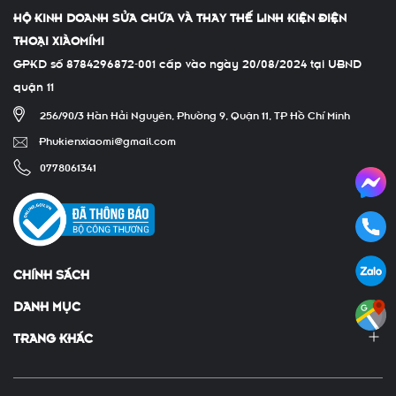
HỘ KINH DOANH SỬA CHỮA VÀ THAY THẾ LINH KIỆN ĐIỆN
THOẠI XIÀOMÍMI
GPKD số 8784296872-001 cấp vào ngày 20/08/2024 tại UBND
quận 11
256/90/3 Hàn Hải Nguyên, Phường 9, Quận 11, TP Hồ Chí Minh
Phukienxiaomi@gmail.com
0778061341
CHÍNH SÁCH
DANH MỤC
TRANG KHÁC