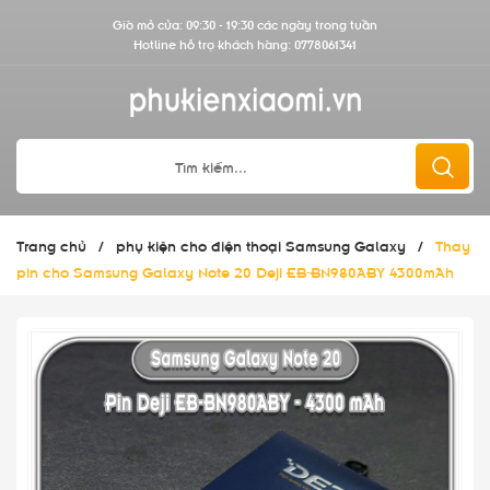
Giờ mở cửa: 09:30 - 19:30 các ngày trong tuần
Hotline hỗ trợ khách hàng:
0778061341
Trang chủ
/
phụ kiện cho điện thoại Samsung Galaxy
/
Thay
pin cho Samsung Galaxy Note 20 Deji EB-BN980ABY 4300mAh