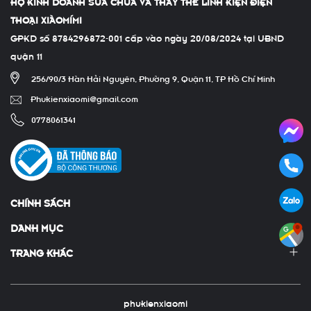
HỘ KINH DOANH SỬA CHỮA VÀ THAY THẾ LINH KIỆN ĐIỆN
THOẠI XIÀOMÍMI
GPKD số 8784296872-001 cấp vào ngày 20/08/2024 tại UBND
quận 11
256/90/3 Hàn Hải Nguyên, Phường 9, Quận 11, TP Hồ Chí Minh
Phukienxiaomi@gmail.com
0778061341
CHÍNH SÁCH
DANH MỤC
TRANG KHÁC
phukienxiaomi