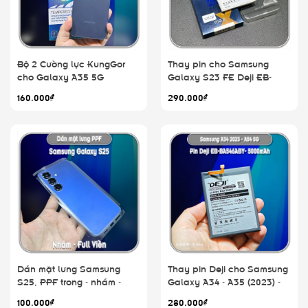
Bộ 2 Cường lực KungGor
Thay pin cho Samsung
cho Galaxy A35 5G
Galaxy S23 FE Deji EB-
BS711ABY 4500mAh
160.000₫
290.000₫
Dán mặt lưng Samsung
Thay pin Deji cho Samsung
S25, PPF trong - nhám -
Galaxy A34 - A35 (2023) -
ánh 7 màu
A54 5G, Deji BA546ABY
100.000₫
280.000₫
5000mAh