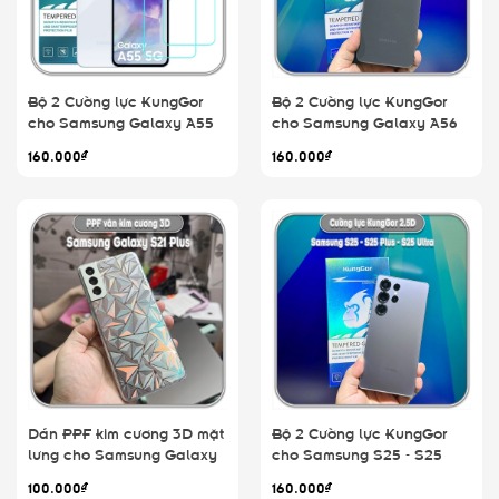
Bộ 2 Cường lực KungGor
Bộ 2 Cường lực KungGor
cho Samsung Galaxy A55
cho Samsung Galaxy A56
5G
160.000₫
160.000₫
Dán PPF kim cương 3D mặt
Bộ 2 Cường lực KungGor
lưng cho Samsung Galaxy
cho Samsung S25 - S25
S21 Plus
Plus - S25 Ultra
100.000₫
160.000₫