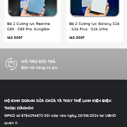
Bộ 2 Cường lực Realme
Bộ 2 Cường lực Galaxy S26
C85 - C85 Pro, KungGor
- S26 Plus - S26 Ultra,
trong
KungGor trong
160.000₫
160.000₫
CAM KẾT CHẤT LƯỢNG
Hàng chính hãng 100%
HỘ KINH DOANH SỬA CHỮA VÀ THAY THẾ LINH KIỆN ĐIỆN
THOẠI XIÀOMÍMI
GPKD số 8784296872-001 cấp vào ngày 20/08/2024 tại UBND
quận 11