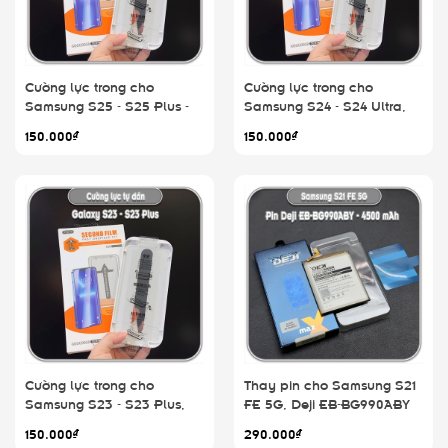
Cường lực trong cho
Cường lực trong cho
Samsung S25 - S25 Plus -
Samsung S24 - S24 Ultra,
S25 Ultra, không viền đen
không viền đen kèm khung
150.000₫
150.000₫
kèm khung tự dán
tự dán
Cường lực trong cho
Thay pin cho Samsung S21
Samsung S23 - S23 Plus,
FE 5G, Deji EB-BG990ABY
không viền đen kèm khung
4500mAh
150.000₫
290.000₫
tự dán