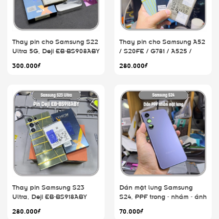
Thay pin cho Samsung S22
Thay pin cho Samsung A52
Ultra 5G, Deji EB-BS908ABY
/ S20FE / G781 / A525 /
5000mAh
A526 / A528 / A52S, Deji
300.000₫
280.000₫
EB-BG781ABY 4500mAh
Thay pin Samsung S23
Dán mặt lưng Samsung
Ultra, Deji EB-BS918ABY
S24, PPF trong - nhám - ánh
5000mAh
7 màu
280.000₫
70.000₫