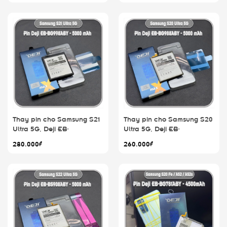
Thay pin cho Samsung S21
Thay pin cho Samsung S20
Ultra 5G, Deji EB-
Ultra 5G, Deji EB-
BG998ABY 5000mAh
BG988ABY 5000mAh
280.000₫
260.000₫