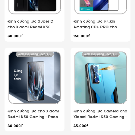
Kính cường lực Super D
Kính cường lực Nillkin
cho Xiaomi Redmi K50
Amazing CP+ PRO cho
Gaming - Poco F4 GT, Full
Xiaomi Redmi K50 Gaming -
80.000₫
160.000₫
viền Đen MIETUBL
Poco F4 GT, FULL viền đen
Kính cường lực cho Xiaomi
Kính cường lực Camera cho
Redmi K50 Gaming - Poco
Xiaomi Redmi K50 Gaming -
F4 GT nhám hạn chế vân
Poco F4 GT
80.000₫
45.000₫
tay - Full viền Đen