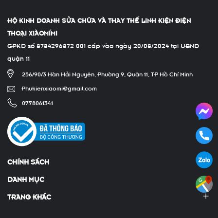
HỘ KINH DOANH SỬA CHỮA VÀ THAY THẾ LINH KIỆN ĐIỆN
THOẠI XIÀOMÍMI
GPKD số 8784296872-001 cấp vào ngày 20/08/2024 tại UBND
quận 11
256/90/3 Hàn Hải Nguyên, Phường 9, Quận 11, TP Hồ Chí Minh
Phukienxiaomi@gmail.com
0778061341
CHÍNH SÁCH
DANH MỤC
TRANG KHÁC