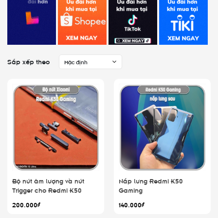
Sắp xếp theo
Mặc định
Bộ nút âm lượng và nút
Nắp lưng Redmi K50
Trigger cho Redmi K50
Gaming
Gaming - Poco F4 GT
200.000₫
140.000₫