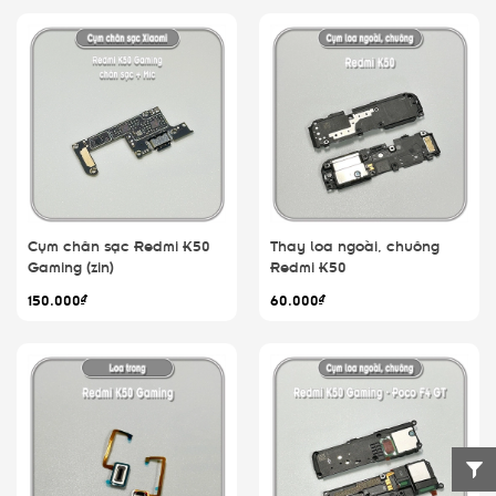
Cụm chân sạc Redmi K50
Thay loa ngoài, chuông
Gaming (zin)
Redmi K50
150.000₫
60.000₫