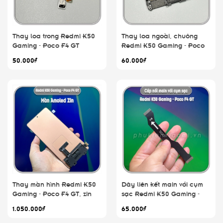
Thay loa trong Redmi K50
Thay loa ngoài, chuông
Gaming - Poco F4 GT
Redmi K50 Gaming - Poco
F4 GT
50.000₫
60.000₫
Thay màn hình Redmi K50
Dây liên kết main với cụm
Gaming - Poco F4 GT, zin
sạc Redmi K50 Gaming -
Amoled
Poco F4 GT
1.050.000₫
65.000₫