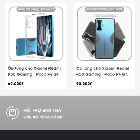
Ốp lưng cho Xiaomi Redmi
Ốp lưng cho Xiaomi Redmi
K50 Gaming - Poco F4 GT
K50 Gaming - Poco F4 GT,
TPU Trong Suốt Che
nhám viền màu WLONS
60.000₫
90.000₫
Camera
HỖ TRỢ ĐỔI TRẢ
Đổi/ trả hàng có phí