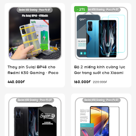
- 27%
Thay pin Suiqi BP48 cho
Bộ 2 miếng kính cường lực
Redmi K50 Gaming - Poco
Gor trong suốt cho Xiaomi
F4 GT, 4700mAh
Redmi K50 Gaming - Poco
440.000₫
160.000₫
220.000₫
F4 GT