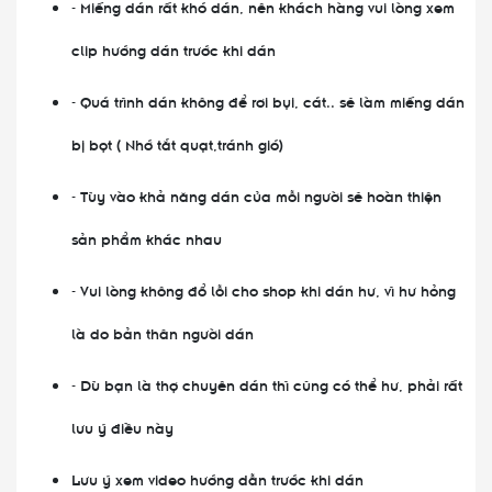
- Miếng dán rất khó dán, nên khách hàng vui lòng xem
clip hướng dán trước khi dán
- Quá trình dán không để rơi bụi, cát.. sẽ làm miếng dán
bị bọt ( Nhớ tắt quạt,tránh gió)
- Tùy vào khả năng dán của mỗi người sẽ hoàn thiện
sản phẩm khác nhau
- Vui lòng không đổ lỗi cho shop khi dán hư, vì hư hỏng
là do bản thân người dán
- Dù bạn là thợ chuyên dán thì cũng có thể hư, phải rất
lưu ý điều này
Lưu ý xem video hướng dẫn trước khi dán