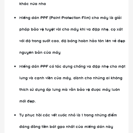
khác nữa nha
Miếng dán PPF (Paint Protection Film) cho máy là giải
pháp bảo vệ tuyệt vời cho máy khi va đập nhẹ, cọ xát
với độ trong suốt cao, độ bóng hoàn hảo tôn lên vẻ đẹp
nguyên bản của máy
Miếng dán PPF có tác dụng chống va đập nhẹ cho mặt
lưng và cạnh viền của máy, dành cho những ai không
thích sử dụng ốp lưng mà vẫn bảo vệ được máy luôn
mới đẹp.
Tự phục hồi các vết xước nhỏ là 1 trong những điểm
đáng đồng tiền bát gạo nhất của miếng dán này