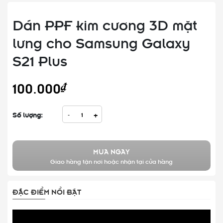
Dán PPF kim cương 3D mặt
lưng cho Samsung Galaxy
S21 Plus
100.000₫
Số lượng:
-
+
MUA NGAY
Giao hàng tận nơi hoặc nhận tại cửa hàng
ĐẶC ĐIỂM NỔI BẬT