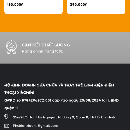
BS711ABY 4500mAh
160.000₫
290.000₫
CAM KẾT CHẤT LƯỢNG
Hàng chính hãng 100%
HỘ KINH DOANH SỬA CHỮA VÀ THAY THẾ LINH KIỆN ĐIỆN
THOẠI XIÀOMÍMI
GPKD số 8784296872-001 cấp vào ngày 20/08/2024 tại UBND
quận 11
256/90/3 Hàn Hải Nguyên, Phường 9, Quận 11, TP Hồ Chí Minh
Phukienxiaomi@gmail.com