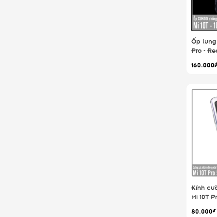
Ốp lưng 
Pro - R
trong v
160.000
Kính cư
Mi 10T P
chống vâ
80.000₫