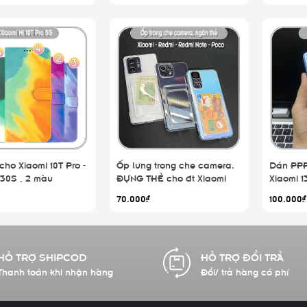
ho Xiaomi 10T Pro -
Ốp lưng trong che camera.
Dán PPF
30S , 2 màu
ĐỰNG THẺ cho đt Xiaomi
Xiaomi 13T
t, khóa nam châm
Redmi Note 11-11S-11 Pro- 11
70.000₫
100.000₫
Pro Plus -10-10s-10 Pro-9S-8-
8Pro- Poco - Mi 11 Lite - 11T
Redmi 10 -9A-9C-
HỖ TRỢ SHIPCOD
HỖ TRỢ ĐỔI TRẢ
Thanh toán khi nhận hàng
Đổi/ trả hàng có phí