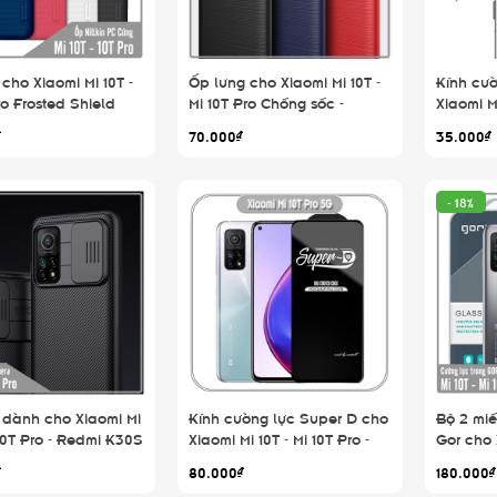
cho Xiaomi Mi 10T -
Ốp lưng cho Xiaomi Mi 10T -
Kính cư
ro Frosted Shield
Mi 10T Pro Chống sốc -
Xiaomi Mi
cứng Nillkin , Vân
Rugged Armor
₫
70.000₫
35.000₫
chống vân tay
- 18%
 dành cho Xiaomi Mi
Kính cường lực Super D cho
Bộ 2 miế
 10T Pro - Redmi K30S
Xiaomi Mi 10T - Mi 10T Pro -
Gor cho 
CamShield che
Full viền Đen MIETUBL
10T Pro 
₫
80.000₫
180.000