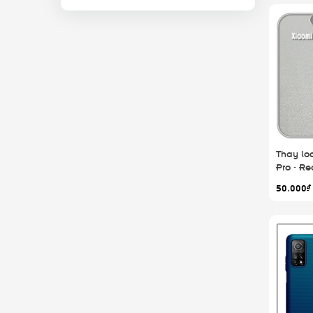
PPF
Ốp lưng
Bao da
Thay loa
Pro - R
50.000₫