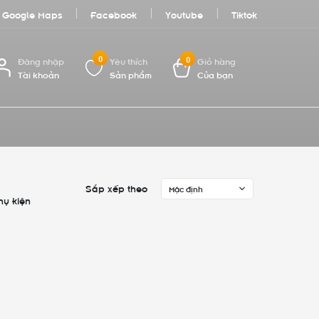
Google Maps
Facebook
Youtube
Tiktok
0
0
Đăng nhập
Yêu thích
Giỏ hàng
Tài khoản
Sản phẩm
Của bạn
Sắp xếp theo
Mặc định
hụ kiện