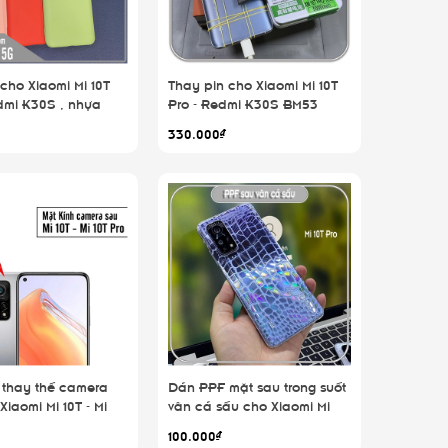
cho Xiaomi Mi 10T
Thay pin cho Xiaomi Mi 10T
dmi K30S , nhựa
Pro - Redmi K30S BM53
 màu lót nhung che
5000mAh
330.000₫
 thay thế camera
Dán PPF mặt sau trong suốt
Xiaomi Mi 10T - Mi
vân cá sấu cho Xiaomi Mi
10T Pro - Redmi K30S
100.000₫