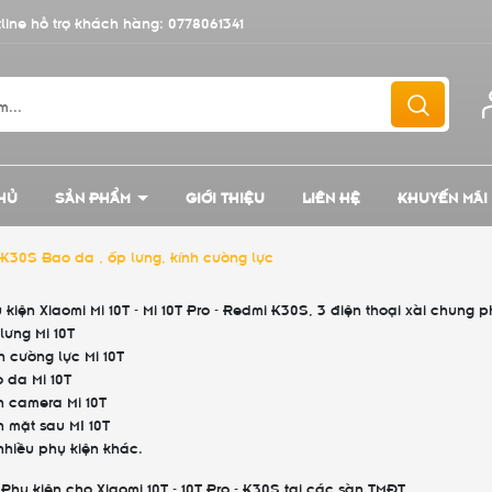
line hỗ trợ khách hàng:
0778061341
HỦ
SẢN PHẨM
GIỚI THIỆU
LIÊN HỆ
KHUYẾN MÃI
i K30S Bao da , ốp lưng, kính cường lực
 kiện Xiaomi Mi 10T - Mi 10T Pro - Redmi K30S, 3 điện thoại xài chung p
lưng Mi 10T
h cường lực Mi 10T
 da Mi 10T
 camera Mi 10T
 mặt sau MI 10T
nhiều phụ kiện khác.
Phụ kiện cho Xiaomi 10T - 10T Pro - K30S tại các sàn TMĐT