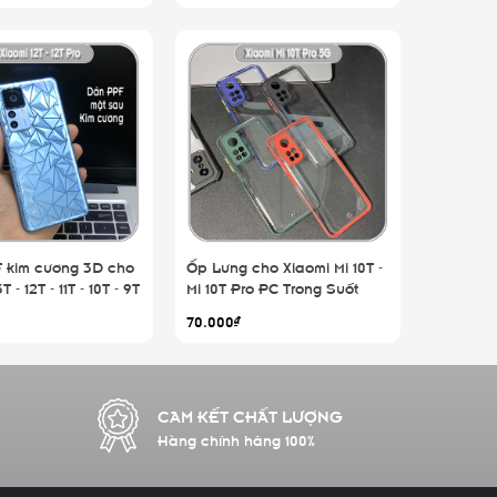
 kim cương 3D cho
Ốp Lưng cho Xiaomi Mi 10T -
 - 12T - 11T - 10T - 9T
Mi 10T Pro PC Trong Suốt
Viền Màu Mỏng ,Che Camera
70.000₫
CAM KẾT CHẤT LƯỢNG
Hàng chính hãng 100%