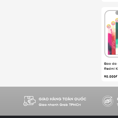
Bao da c
Redmi K
Gradien
90.000₫
GIAO HÀNG TOÀN QUỐC
Giao nhanh Grab TPHCM