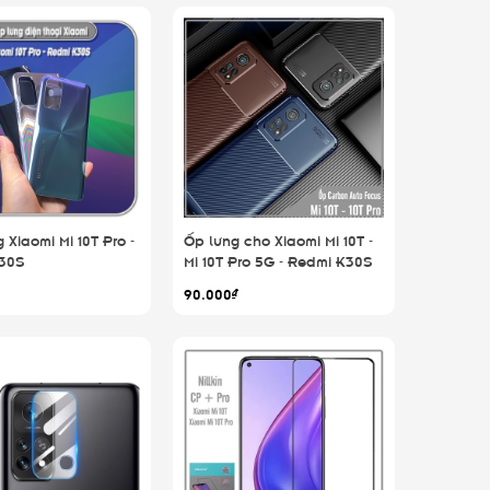
 Xiaomi Mi 10T Pro -
Ốp lưng cho Xiaomi Mi 10T -
30S
Mi 10T Pro 5G - Redmi K30S
chống sốc Carbon Auto
90.000₫
Focus