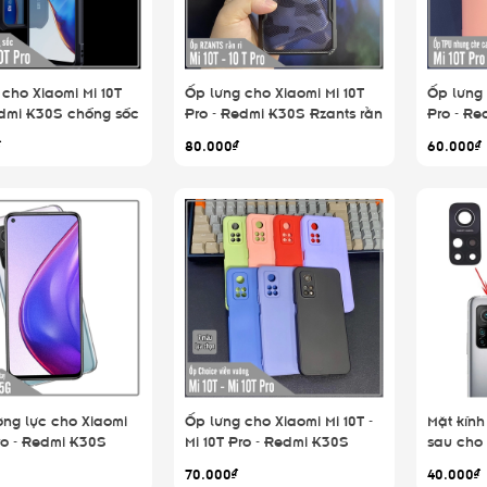
cho Xiaomi Mi 10T
Ốp lưng cho Xiaomi Mi 10T
Ốp lưng 
edmi K30S chống sốc
Pro - Redmi K30S Rzants rằn
Pro - Re
iền nhựa dẻo XunDD
ri
TPU dẻo
₫
80.000₫
60.000₫
camera
ờng lực cho Xiaomi
Ốp lưng cho Xiaomi Mi 10T -
Mặt kính
ro - Redmi K30S
Mi 10T Pro - Redmi K30S
sau cho 
n tay Full viền Đen
Choice viền vuông dẻo lót
10T Pro
70.000₫
40.000₫
nhung che camera