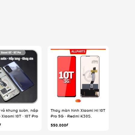
 vỏ khung sườn, nắp
Thay màn hình Xiaomi Mi 10T
 Xiaomi 10T - 10T Pro
Pro 5G - Redmi K30S,
ALLPARTS
₫
550.000₫