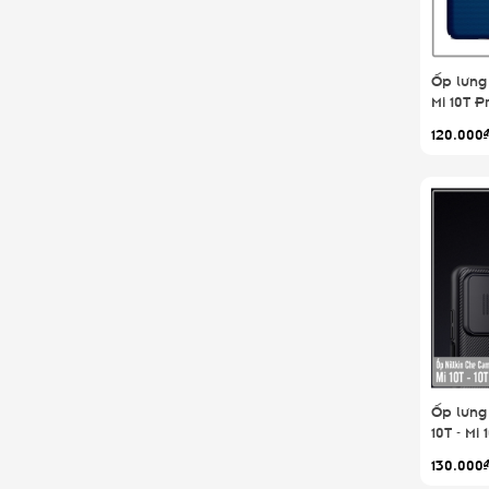
Ốp lưng 
Mi 10T P
nhựa PC 
120.000
nhám , 
Ốp lưng
10T - Mi
Nillkin 
130.000
camera