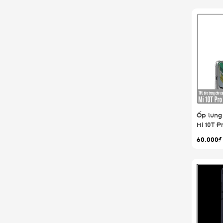
Ốp lưng 
Mi 10T 
Trong S
60.000₫