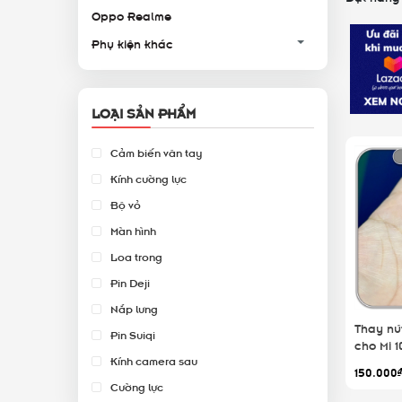
Oppo Realme
Phụ kiện khác
LOẠI SẢN PHẨM
Cảm biến vân tay
Kính cường lực
Bộ vỏ
Màn hình
Loa trong
Pin Deji
Nắp lưng
Thay nú
Pin Suiqi
cho Mi 1
Kính camera sau
150.000
Cường lực