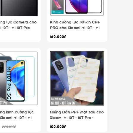
ờng lực Camera cho
Kính cường lực Nillkin CP+
 10T - Mi 10T Pro
PRO cho Xiaomi Mi 10T - Mi
10T Pro 5G - Redmi K30S -
160.000₫
FULL viền đen
ng kính cường lực
Miếng Dán PPF mặt sau cho
Xiaomi Mi 10T - Mi
Xiaomi Mi 10T - 10T Pro -
- Redmi K30S
Redmi K30S, Trong suốt /
₫
100.000₫
220.000₫
Ánh 7 màu