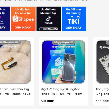
t cảm biến vân tay
Bộ 2 Cường lực KungGor
Thay bộ
0T Pro - Redmi K30s
cho Mi 10T - 10T Pro - Redmi
lưng cho
K30S
₫
160.000₫
350.000