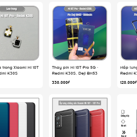
 trong Xiaomi Mi 10T
Thay pin Mi 10T Pro 5G -
Nắp lưng
edmi K30S
Redmi K30S, Deji BM53
Redmi K
5000mAh
330.000₫
120.000₫