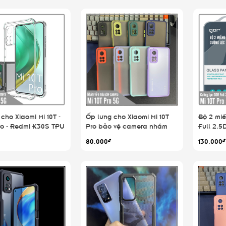
cho Xiaomi Mi 10T -
Ốp lưng cho Xiaomi Mi 10T
Bộ 2 mi
Pro - Redmi K30S TPU
Pro bảo vệ camera nhám
Full 2.5
uốt Che Camera
viền màu
Pro - R
80.000₫
130.000₫