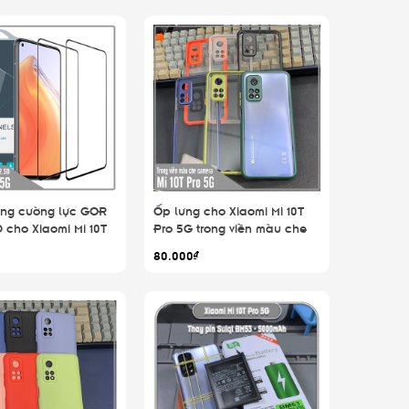
ếng cường lực GOR
Ốp lưng cho Xiaomi Mi 10T
D cho Xiaomi Mi 10T
Pro 5G trong viền màu che
edmi K30S
camera 4 Gốc chống sốc
80.000₫