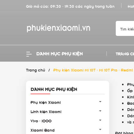
Giờ mở cửa: 09:30 - 19:30 các ngày trong tuần
Hot
DANH MỤC PHỤ KIỆN
TRANG C
Trang chủ
/
Phụ kiện Xiaomi Mi 10T - Mi 10T Pro - Redm
Phụ
DANH MỤC PHỤ KIỆN
Ốp 
Kín
Phụ kiện Xiaomi
Bao
Dán
Linh kiện Xiaomi
Dán
Vivo - iQOO
và 
Xiaomi Band
Đặt hàng 