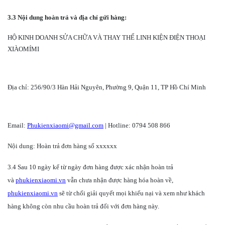
3.3 Nội dung hoàn trả và địa chỉ gửi hàng:
HỘ KINH DOANH SỬA CHỮA VÀ THAY THẾ LINH KIỆN ĐIỆN THOẠI
XIÀOMÍMI
Địa chỉ: 256/90/3 Hàn Hải Nguyên, Phường 9, Quận 11, TP Hồ Chí Minh
Email:
Phukienxiaomi@gmail.com
| Hotline: 0794 508 866
Nội dung: Hoàn trả đơn hàng số xxxxxx
3.4 Sau 10 ngày kể từ ngày đơn hàng được xác nhận hoàn trả
và
phukienxiaomi.vn
vẫn chưa nhận được hàng hóa hoàn về,
phukienxiaomi.vn
sẽ từ chối giải quyết mọi khiếu nại và xem như khách
hàng không còn nhu cầu hoàn trả đối với đơn hàng này.