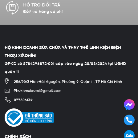
CAM KẾT CHẤT LƯỢNG
Hàng chính hãng 100%
HỘ KINH DOANH SỬA CHỮA VÀ THAY THẾ LINH KIỆN ĐIỆN
THOẠI XIÀOMÍMI
GPKD số 8784296872-001 cấp vào ngày 20/08/2024 tại UBND
quận 11
256/90/3 Hàn Hải Nguyên, Phường 9, Quận 11, TP Hồ Chí Minh
Phukienxiaomi@gmail.com
0778061341
CHÍNH SÁCH