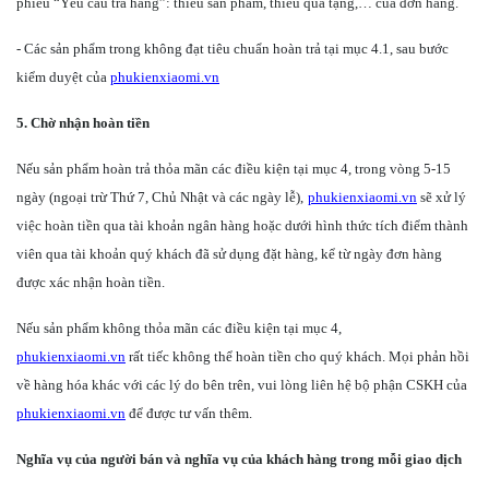
phiếu “Yêu cầu trả hàng”: thiếu sản phẩm, thiếu quà tặng,… của đơn hàng.
- Các sản phẩm trong không đạt tiêu chuẩn hoàn trả tại mục 4.1, sau bước
kiểm duyệt của
phukienxiaomi.vn
5. Chờ nhận hoàn tiền
Nếu sản phẩm hoàn trả thỏa mãn các điều kiện tại mục 4, trong vòng 5-15
ngày (ngoại trừ Thứ 7, Chủ Nhật và các ngày lễ),
phukienxiaomi.vn
sẽ xử lý
việc hoàn tiền qua tài khoản ngân hàng hoặc dưới hình thức tích điểm thành
viên qua tài khoản quý khách đã sử dụng đặt hàng, kể từ ngày đơn hàng
được xác nhận hoàn tiền.
Nếu sản phẩm không thỏa mãn các điều kiện tại mục 4,
phukienxiaomi.vn
rất tiếc không thể hoàn tiền cho quý khách. Mọi phản hồi
về hàng hóa khác với các lý do bên trên, vui lòng liên hệ bộ phận CSKH của
phukienxiaomi.vn
để được tư vấn thêm.
Nghĩa vụ của người bán và nghĩa vụ của khách hàng trong mỗi giao dịch