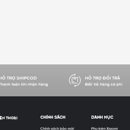
HỖ TRỢ SHIPCOD
HỖ TRỢ ĐỔI TRẢ
Thanh toán khi nhận hàng
Đổi/ trả hàng có phí
CHÍNH SÁCH
DANH MỤC
ỆN THOẠI
Chính sách bảo mật
Phụ kiện Xiaomi