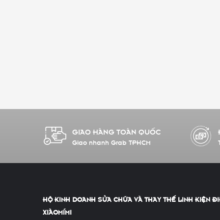
GIAO HÀNG TOÀN QUỐC
Giao nhanh Grab TPHCM
HỘ KINH DOANH SỬA CHỮA VÀ THAY THẾ LINH KIỆN ĐI
XIÀOMÍMI