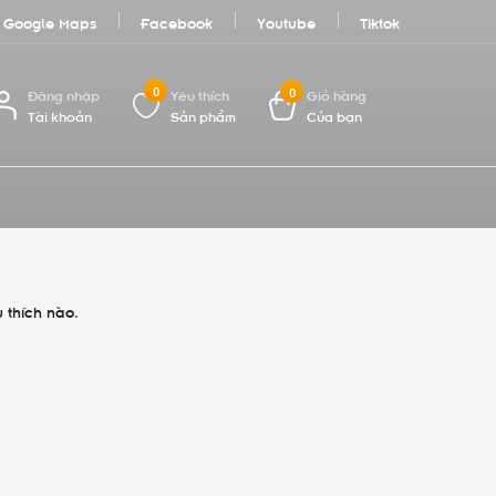
Google Maps
Facebook
Youtube
Tiktok
0
0
Đăng nhập
Yêu thích
Giỏ hàng
Tài khoản
Sản phẩm
Của bạn
 thích nào.