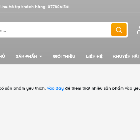
line hỗ trợ khách hàng:
0778061341
HỦ
SẢN PHẨM
GIỚI THIỆU
LIÊN HỆ
KHUYẾN MÃI
có sản phẩm yêu thích,
vào đây
để thêm thật nhiều sản phẩm vào yêu