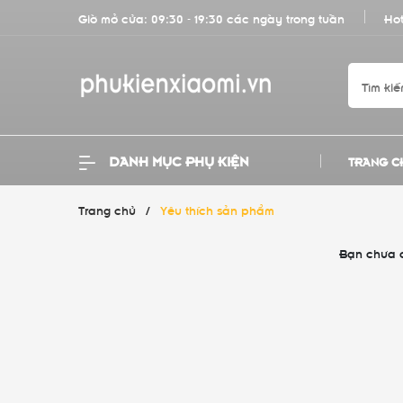
Giờ mở cửa: 09:30 - 19:30 các ngày trong tuần
Hot
DANH MỤC PHỤ KIỆN
TRANG C
Trang chủ
/
Yêu thích sản phẩm
Bạn chưa 