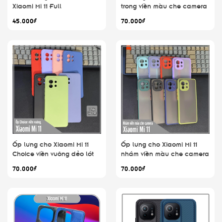
Xiaomi Mi 11 Full
trong viền màu che camera
4 Góc chống sốc
45.000₫
70.000₫
Ốp lưng cho Xiaomi Mi 11
Ốp lưng cho Xiaomi Mi 11
Choice viền vuông dẻo lót
nhám viền màu che camera
nhung che camera
70.000₫
70.000₫