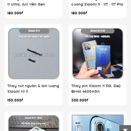
11 Ultra, full viền đen
cương Xiaomi 11 - 11T - 11T Pro
MIETUBL
- 11 Lite - 11 Pro - 11 Ultra
180.000₫
180.000₫
Thay nút nguồn & âm lượng
Thay pin Xiaomi 11 5G, Deji
Xiaomi Mi 11
BM4X 4600mAh
150.000₫
300.000₫