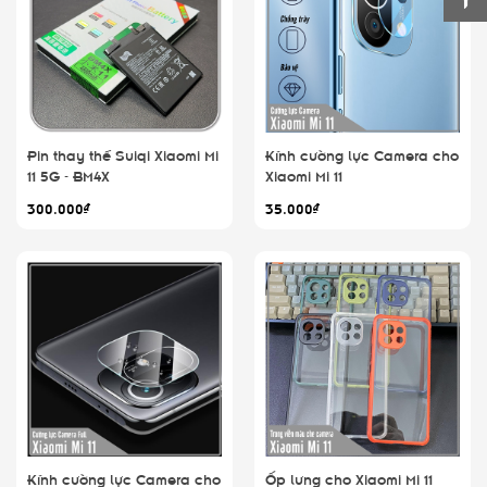
Pin thay thế Suiqi Xiaomi Mi
Kính cường lực Camera cho
11 5G - BM4X
Xiaomi Mi 11
300.000₫
35.000₫
Kính cường lực Camera cho
Ốp lưng cho Xiaomi Mi 11