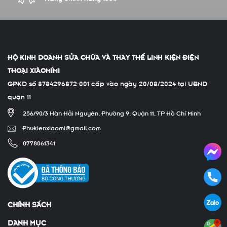
HỘ KINH DOANH SỬA CHỮA VÀ THAY THẾ LINH KIỆN ĐIỆN
THOẠI XIÀOMÍMI
GPKD số 8784296872-001 cấp vào ngày 20/08/2024 tại UBND
quận 11
256/90/3 Hàn Hải Nguyên, Phường 9, Quận 11, TP Hồ Chí Minh
Phukienxiaomi@gmail.com
0778061341
CHÍNH SÁCH
DANH MỤC