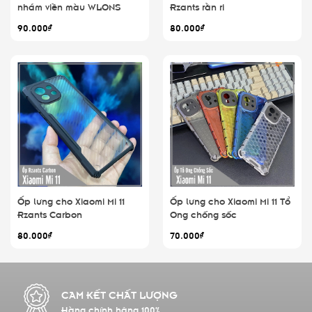
nhám viền màu WLONS
Rzants rằn ri
90.000₫
80.000₫
Ốp lưng cho Xiaomi Mi 11
Ốp lưng cho Xiaomi Mi 11 Tổ
Rzants Carbon
Ong chống sốc
80.000₫
70.000₫
CAM KẾT CHẤT LƯỢNG
Hàng chính hãng 100%