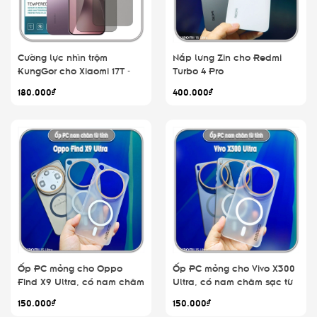
Cường lực nhìn trộm
Nắp lưng Zin cho Redmi
KungGor cho Xiaomi 17T -
Turbo 4 Pro
17T Pro, không viền đen bộ
180.000₫
400.000₫
2 miếng
Ốp PC mỏng cho Oppo
Ốp PC mỏng cho Vivo X300
Find X9 Ultra, có nam châm
Ultra, có nam châm sạc từ
sạc từ tính
tính
150.000₫
150.000₫