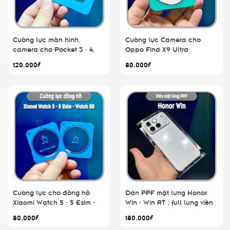
Cường lực màn hình,
Cường lực Camera cho
camera cho Pocket 3 - 4,
Oppo Find X9 Ultra
có khung hỗ trợ dán
120.000₫
80.000₫
Cường lực cho đồng hồ
Dán PPF mặt lưng Honor
Xiaomi Watch 5 - 5 Esim -
Win - Win RT , full lưng viền
Watch S5 kích thước
80.000₫
180.000₫
47.5mm - 46mm, có khung