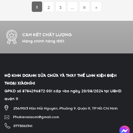
1
2
3
...
11
»
GIAO HÀNG TOÀN QUỐC
Giao nhanh Grab TPHCM
HỘ KINH DOANH SỬA CHỮA VÀ THAY THẾ LINH KIỆN ĐIỆN
THOẠI XIÀOMÍMI
GPKD số 8784296872-001 cấp vào ngày 20/08/2024 tại UBND
quận 11
256/90/3 Hàn Hải Nguyên, Phường 9, Quận 11, TP Hồ Chí Minh
Phukienxiaomi@gmail.com
0778061341