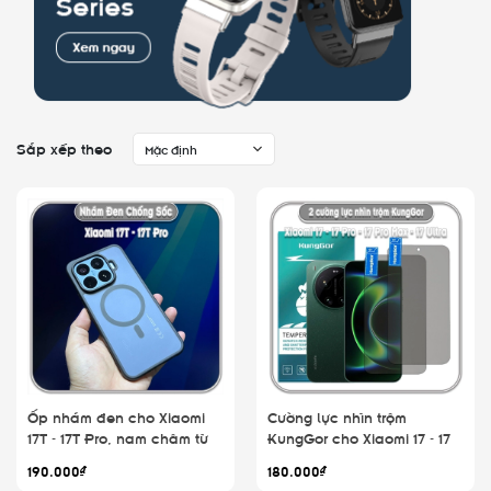
Sắp xếp theo
Mặc định
Ốp nhám đen cho Xiaomi
Cường lực nhìn trộm
17T - 17T Pro, nam châm từ
KungGor cho Xiaomi 17 - 17
tính
Pro - 17 Pro Max - 17 Ultra,
190.000₫
180.000₫
không viền đen bộ 2 miếng