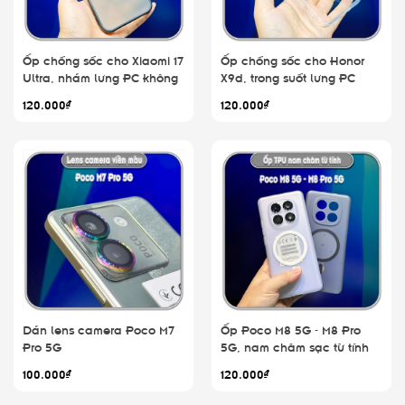
Ốp chống sốc cho Xiaomi 17
Ốp chống sốc cho Honor
Ultra, nhám lưng PC không
X9d, trong suốt lưng PC
ố vàng
không ố vàng
120.000₫
120.000₫
Dán lens camera Poco M7
Ốp Poco M8 5G - M8 Pro
Pro 5G
5G, nam châm sạc từ tính
100.000₫
120.000₫