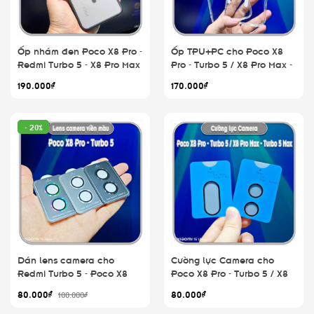
Ốp nhám đen Poco X8 Pro -
Ốp TPU+PC cho Poco X8
Redmi Turbo 5 - X8 Pro Max
Pro - Turbo 5 / X8 Pro Max -
- Turbo 5 Max
Turbo 5 Max, nam châm
190.000₫
170.000₫
sạc từ tính
- 20%
Dán lens camera cho
Cường lực Camera cho
Redmi Turbo 5 - Poco X8
Poco X8 Pro - Turbo 5 / X8
Pro
Pro Max - Turbo 5 Max
80.000₫
80.000₫
100.000₫