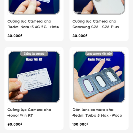
Cường lực Camera cho
Cường lực Camera cho
Redmi Note 15 4G 5G - Note
Samsung S26 - S26 Plus -
15 Pro 4G - Note 15 Pro Plus
S26 Ultra
80.000₫
80.000₫
Cường lực Camera cho
Dán lens camera cho
Honor Win RT
Redmi Turbo 5 Max - Poco
X8 Pro Max
80.000₫
100.000₫