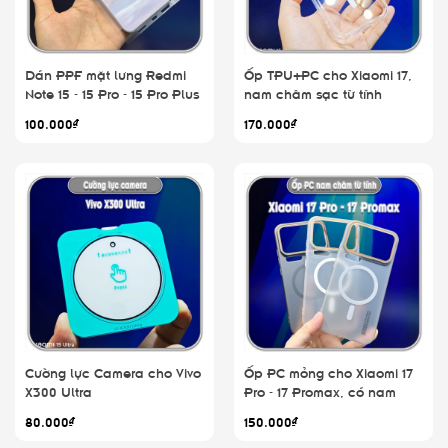
Dán PPF mặt lưng Redmi
Ốp TPU+PC cho Xiaomi 17,
Note 15 - 15 Pro - 15 Pro Plus
nam châm sạc từ tính
100.000₫
170.000₫
Cường lực Camera cho Vivo
Ốp PC mỏng cho Xiaomi 17
X300 Ultra
Pro - 17 Promax, có nam
châm sạc từ tính
80.000₫
150.000₫