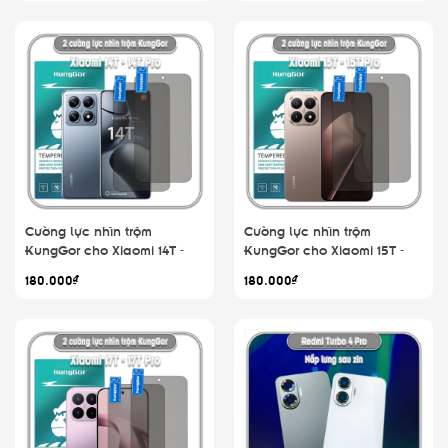
Cường lực nhìn trộm
Cường lực nhìn trộm
KungGor cho Xiaomi 14T -
KungGor cho Xiaomi 15T -
14T Pro, không viền đen bộ
15T Pro, không viền đen bộ
180.000₫
180.000₫
2 miếng
2 miếng