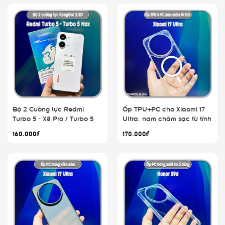
Bộ 2 Cường lực Redmi
Ốp TPU+PC cho Xiaomi 17
Turbo 5 - X8 Pro / Turbo 5
Ultra, nam châm sạc từ tính
Max - Poco X8 Pro Max,
160.000₫
170.000₫
KungGor trong