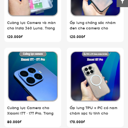
Cường lực Camera và màn
Ốp lưng chống sốc nhám
cho Insta 360 Luna, Trong
đen che camera cho
suốt
Xiaomi 17T - 17T Pro
120.000₫
120.000₫
Cường lực Camera cho
Ốp lưng TPU + PC có nam
Xiaomi 17T - 17T Pro, Trong
châm sạc từ tính cho
suốt
Xiaomi 17T - 17T Pro
80.000₫
170.000₫