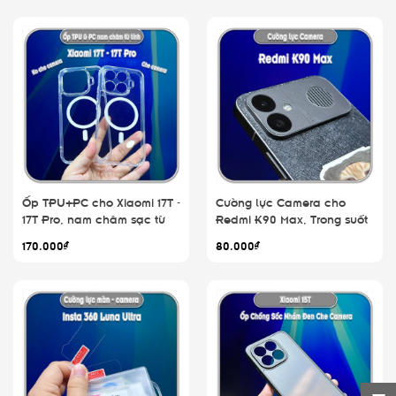
Ốp TPU+PC cho Xiaomi 17T -
Cường lực Camera cho
17T Pro, nam châm sạc từ
Redmi K90 Max, Trong suốt
tính
170.000₫
80.000₫