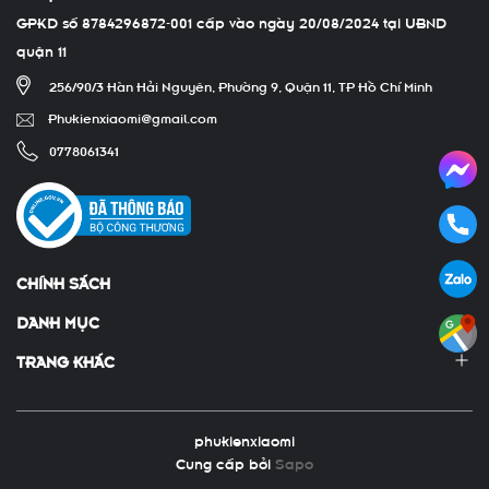
GPKD số 8784296872-001 cấp vào ngày 20/08/2024 tại UBND
quận 11
256/90/3 Hàn Hải Nguyên, Phường 9, Quận 11, TP Hồ Chí Minh
Phukienxiaomi@gmail.com
0778061341
CHÍNH SÁCH
DANH MỤC
TRANG KHÁC
phukienxiaomi
Cung cấp bởi
Sapo