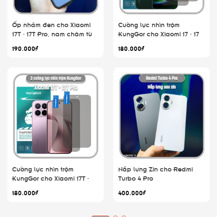
Ốp nhám đen cho Xiaomi
Cường lực nhìn trộm
17T - 17T Pro, nam châm từ
KungGor cho Xiaomi 17 - 17
tính
Pro - 17 Pro Max - 17 Ultra,
190.000₫
180.000₫
không viền đen bộ 2 miếng
Cường lực nhìn trộm
Nắp lưng Zin cho Redmi
KungGor cho Xiaomi 17T -
Turbo 4 Pro
17T Pro, không viền đen bộ
180.000₫
400.000₫
2 miếng