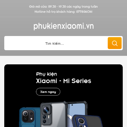
Giờ mở cửa: 09:30 - 19:30 các ngày trong tuần
Hotline hỗ trợ khách hàng:
0778061341