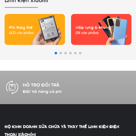
Pin thay thế
Nắp lưng & khung
(233 sản phẩm)
(38 sản phẩm)
CAM KẾT CHẤT LƯỢNG
Hàng chính hãng 100%
HỘ KINH DOANH SỬA CHỮA VÀ THAY THẾ LINH KIỆN ĐIỆN
THOẠI XIÀOMÍMI