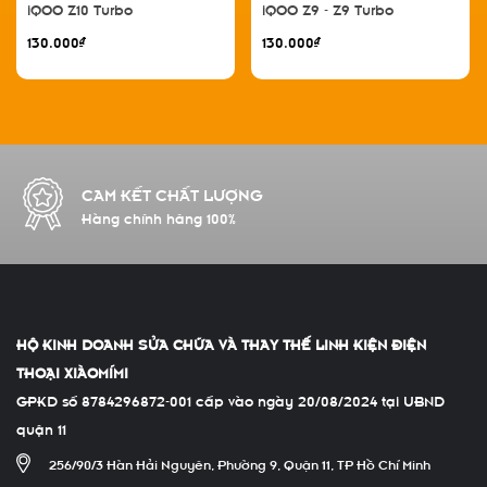
iQOO Z10 Turbo
iQOO Z9 - Z9 Turbo
130.000₫
130.000₫
CAM KẾT CHẤT LƯỢNG
Hàng chính hãng 100%
HỘ KINH DOANH SỬA CHỮA VÀ THAY THẾ LINH KIỆN ĐIỆN
THOẠI XIÀOMÍMI
GPKD số 8784296872-001 cấp vào ngày 20/08/2024 tại UBND
quận 11
256/90/3 Hàn Hải Nguyên, Phường 9, Quận 11, TP Hồ Chí Minh