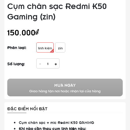
Cụm chân sạc Redmi K50
Gaming (zin)
150.000₫
Phân loại:
linh kiện
zin
Số lượng:
-
+
MUA NGAY
Giao hàng tận nơi hoặc nhận tại cửa hàng
ĐẶC ĐIỂM NỔI BẬT
Cụm chân sạc + mic Redmi K50 GAMING
Khi nào cần thay cụm linh kiện này: