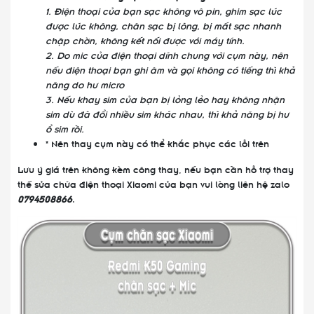
1. Điện thoại của bạn sạc không vô pin, ghim sạc lúc
được lúc không, chân sạc bị lõng, bị mất sạc nhanh
chập chờn, không kết nối được với máy tính.
2. Do mic của điện thoại dính chung với cụm này, nên
nếu điện thoại bạn ghi âm và gọi không có tiếng thì khả
năng do hư micro
3. Nếu khay sim của bạn bị lỏng lẻo hay không nhận
sim dù đã đổi nhiều sim khác nhau, thì khả năng bị hư
ổ sim rồi.
* Nên thay cụm này có thể khắc phục các lỗi trên
Lưu ý giá trên không kèm công thay, nếu bạn cần hỗ trợ thay
thế sửa chữa điện thoại Xiaomi của bạn vui lòng liên hệ zalo
0794508866
.