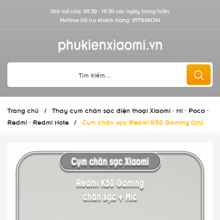
Giờ mở cửa: 09:30 - 19:30 các ngày trong tuần
Hotline hỗ trợ khách hàng:
0778061341
Trang chủ
/
Thay cụm chân sạc điện thoại Xiaomi - Mi - Poco -
Redmi - Redmi Note
/
Cụm chân sạc Redmi K50 Gaming (zin)