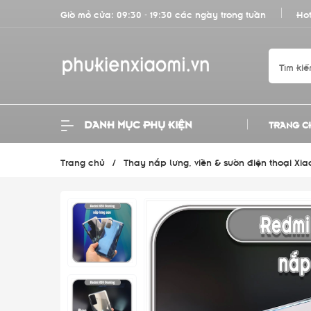
Giờ mở cửa: 09:30 - 19:30 các ngày trong tuần
Hot
DANH MỤC PHỤ KIỆN
TRANG C
Trang chủ
/
Thay nắp lưng, viền & sườn điện thoại Xiao