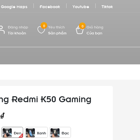
Google Maps
Facebook
Youtube
Tiktok
0
0
Đăng nhập
Yêu thích
Giỏ hàng
Tài khoản
Sản phẩm
Của bạn
ng Redmi K50 Gaming
0₫
Đen
Xanh
Bạc