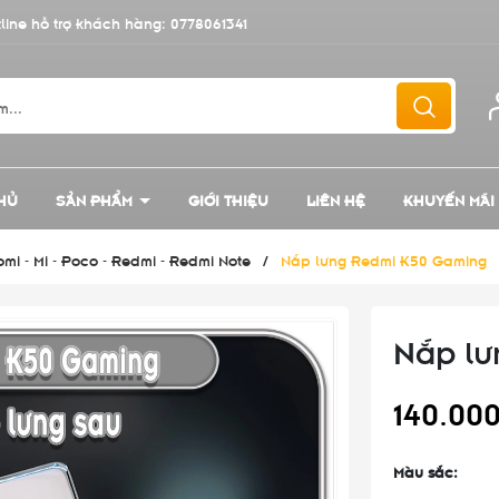
line hỗ trợ khách hàng:
0778061341
HỦ
SẢN PHẨM
GIỚI THIỆU
LIÊN HỆ
KHUYẾN MÃI
mi - Mi - Poco - Redmi - Redmi Note
/
Nắp lưng Redmi K50 Gaming
Nắp lư
140.00
Màu sắc: