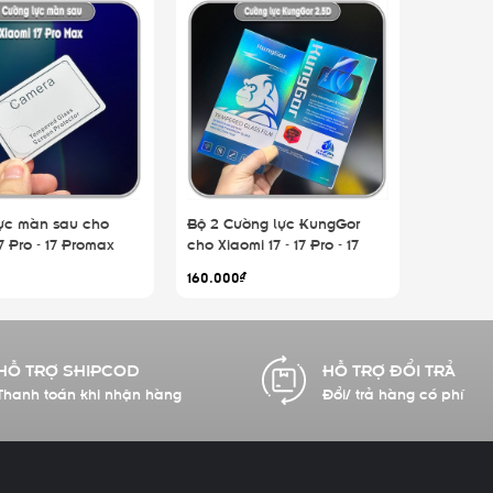
ực màn sau cho
Bộ 2 Cường lực KungGor
7 Pro - 17 Promax
cho Xiaomi 17 - 17 Pro - 17
Promax
160.000₫
HỖ TRỢ SHIPCOD
HỖ TRỢ ĐỔI TRẢ
Thanh toán khi nhận hàng
Đổi/ trả hàng có phí