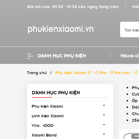
Giờ mở cửa: 09:30 - 19:30 các ngày trong tuần
Hot
DANH MỤC PHỤ KIỆN
TRANG C
Trang chủ
/
Phụ kiện Xiaomi 17 - 17 Pro - 17 Pro Max - 17
Phụ
DANH MỤC PHỤ KIỆN
Cườ
Ốp 
Phụ kiện Xiaomi
Dán
Chu
Linh kiện Xiaomi
256
Vivo - iQOO
Xiaomi Band