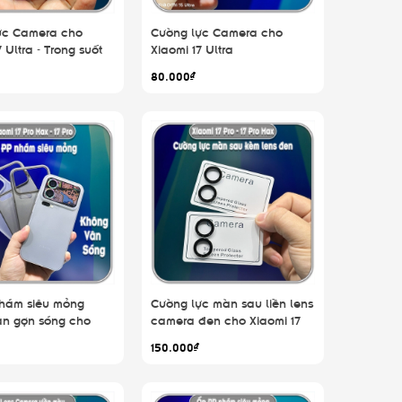
ực Camera cho
Cường lực Camera cho
 Ultra - Trong suốt
Xiaomi 17 Ultra
80.000₫
hám siêu mỏng
Cường lực màn sau liền lens
ân gợn sóng cho
camera đen cho Xiaomi 17
7 Pro - 17 Pro Max
Pro - 17 Promax
150.000₫