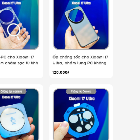
PC cho Xiaomi 17
Ốp chống sốc cho Xiaomi 17
am châm sạc từ tính
Ultra, nhám lưng PC không
ố vàng
120.000₫