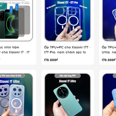
c nhìn trộm
Ốp TPU+PC cho Xiaomi 17T -
Ốp TPU+
cho Xiaomi 17 - 17
17T Pro, nam châm sạc từ
Ultra, n
Pro Max - 17 Ultra,
tính
₫
170.000₫
170.000₫
iền đen bộ 2 miếng