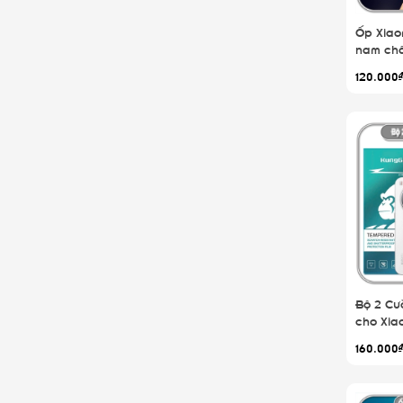
Ốp Xiaom
nam châ
120.000
Bộ 2 Cư
cho Xiao
160.000