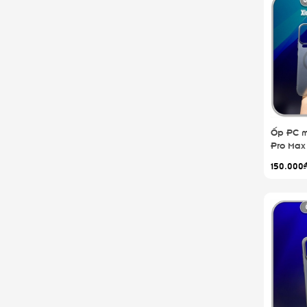
Ốp PC m
Pro Max 
châm sạc
150.000