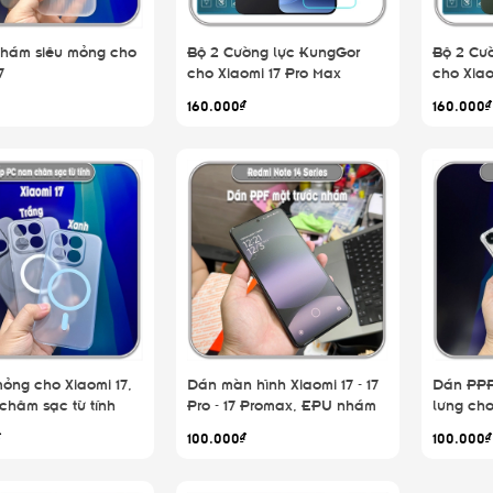
hám siêu mỏng cho
Bộ 2 Cường lực KungGor
Bộ 2 Cư
7
cho Xiaomi 17 Pro Max
cho Xiao
160.000₫
160.000₫
ỏng cho Xiaomi 17,
Dán màn hình Xiaomi 17 - 17
Dán PPF
châm sạc từ tính
Pro - 17 Promax, EPU nhám
lưng cho 
tự phục hồi
17 Prom
₫
100.000₫
100.000₫