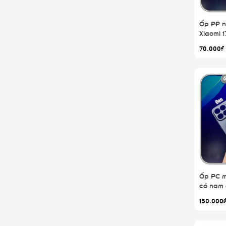
Ốp PP n
Xiaomi 1
70.000₫
Ốp PC m
có nam 
150.000