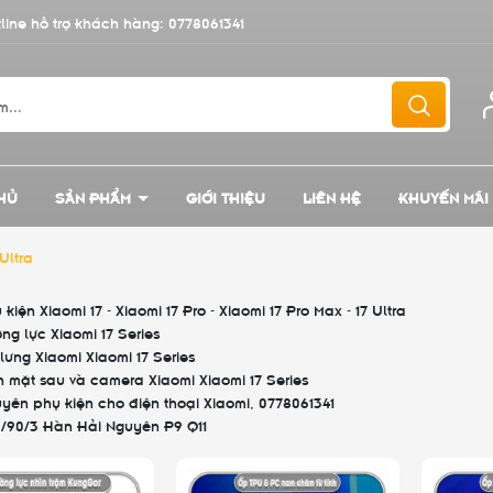
line hỗ trợ khách hàng:
0778061341
HỦ
SẢN PHẨM
GIỚI THIỆU
LIÊN HỆ
KHUYẾN MÃI
 Ultra
 kiện Xiaomi 17 - Xiaomi 17 Pro - Xiaomi 17 Pro Max - 17 Ultra
ng lực Xiaomi 17 Series
lưng Xiaomi Xiaomi 17 Series
 mặt sau và camera Xiaomi Xiaomi 17 Series
yên phụ kiện cho điện thoại Xiaomi, 0778061341
/90/3 Hàn Hải Nguyên P9 Q11