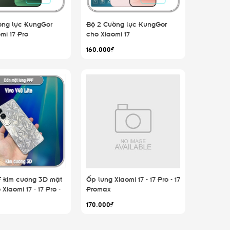
ờng lực KungGor
Bộ 2 Cường lực KungGor
mi 17 Pro
cho Xiaomi 17
160.000₫
 kim cương 3D mặt
Ốp lưng Xiaomi 17 - 17 Pro - 17
Xiaomi 17 - 17 Pro -
Promax
ax
170.000₫