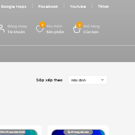
Google Maps
Facebook
Youtube
Tiktok
0
0
Đăng nhập
Yêu thích
Giỏ hàng
Tài khoản
Sản phẩm
Của bạn
Sắp xếp theo
Mặc định