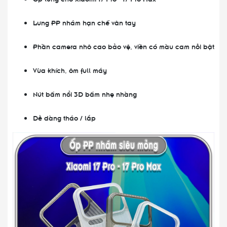
Lưng PP nhám hạn chế vân tay
Phần camera nhô cao bảo vệ, viền có màu cam nỗi bật
Vừa khích, ôm full máy
Nút bấm nổi 3D bấm nhẹ nhàng
Dễ dàng tháo / lắp