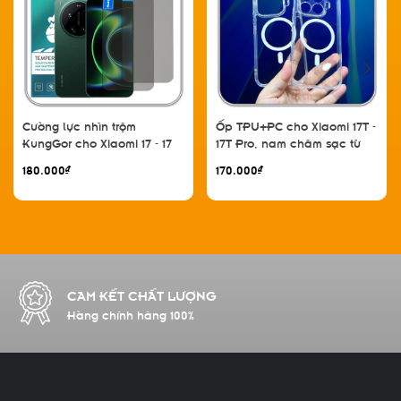
Cường lực nhìn trộm
Ốp TPU+PC cho Xiaomi 17T -
KungGor cho Xiaomi 17 - 17
17T Pro, nam châm sạc từ
Pro - 17 Pro Max - 17 Ultra,
tính
180.000₫
170.000₫
không viền đen bộ 2 miếng
CAM KẾT CHẤT LƯỢNG
Hàng chính hãng 100%