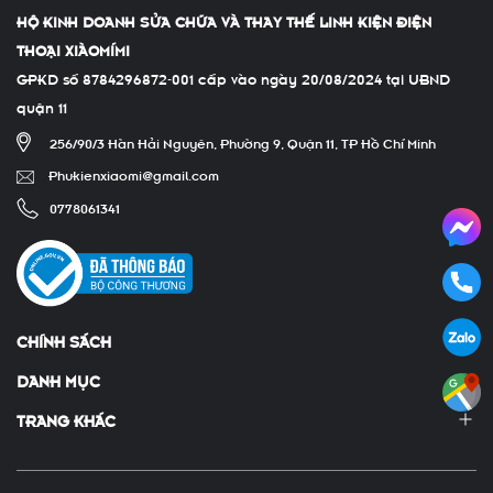
HỘ KINH DOANH SỬA CHỮA VÀ THAY THẾ LINH KIỆN ĐIỆN
THOẠI XIÀOMÍMI
GPKD số 8784296872-001 cấp vào ngày 20/08/2024 tại UBND
quận 11
256/90/3 Hàn Hải Nguyên, Phường 9, Quận 11, TP Hồ Chí Minh
Phukienxiaomi@gmail.com
0778061341
CHÍNH SÁCH
DANH MỤC
TRANG KHÁC