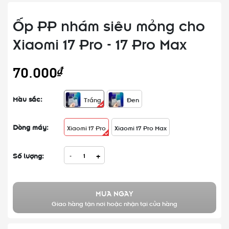
Ốp PP nhám siêu mỏng cho
Xiaomi 17 Pro - 17 Pro Max
70.000₫
Màu sắc:
Trắng
Đen
Dòng máy:
Xiaomi 17 Pro
Xiaomi 17 Pro Max
Số lượng:
-
+
MUA NGAY
Giao hàng tận nơi hoặc nhận tại cửa hàng