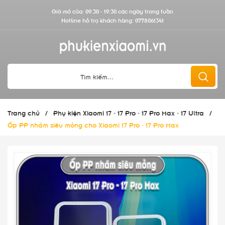
Giờ mở cửa: 09:30 - 19:30 các ngày trong tuần
Hotline hỗ trợ khách hàng:
0778061341
Trang chủ
/
Phụ kiện Xiaomi 17 - 17 Pro - 17 Pro Max - 17 Ultra
/
Ốp PP nhám siêu mỏng cho Xiaomi 17 Pro - 17 Pro Max