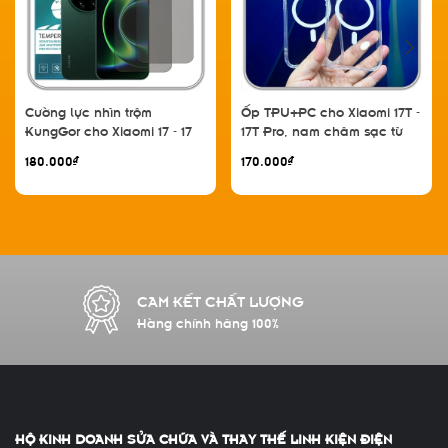
Cường lực nhìn trộm
Ốp TPU+PC cho Xiaomi 17T -
KungGor cho Xiaomi 17 - 17
17T Pro, nam châm sạc từ
Pro - 17 Pro Max - 17 Ultra,
tính
180.000₫
170.000₫
không viền đen bộ 2 miếng
CAM KẾT CHẤT LƯỢNG
Hàng chính hãng 100%
HỘ KINH DOANH SỬA CHỮA VÀ THAY THẾ LINH KIỆN ĐIỆN