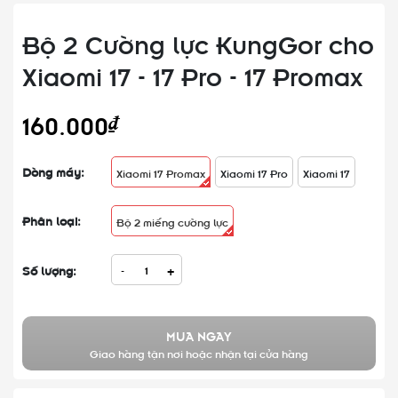
Bộ 2 Cường lực KungGor cho
Xiaomi 17 - 17 Pro - 17 Promax
160.000₫
Dòng máy:
Xiaomi 17 Promax
Xiaomi 17 Pro
Xiaomi 17
Phân loại:
Bộ 2 miếng cường lực
Số lượng:
-
+
MUA NGAY
Giao hàng tận nơi hoặc nhận tại cửa hàng