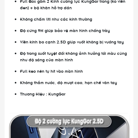
Full Box gồm 2 Kính cường lực KungGor trong (ko viền
đen) + bộ khăn hỗ trợ dán
Không chấm liti như các kính thường
Độ cứng 9H giúp bảo vệ màn hình chống trày
Viền kính bo cạnh 2.5D giúp vuốt không bị vướng tay
Độ trong suốt tuyệt đối không ảnh hưởng tới màu cũng
như độ sáng của màn hình
Full keo nên tự hít vào màn hình
Không thắm nước, độ mượt cao, hạn chế vân tay
Thương Hiệu : KungGor