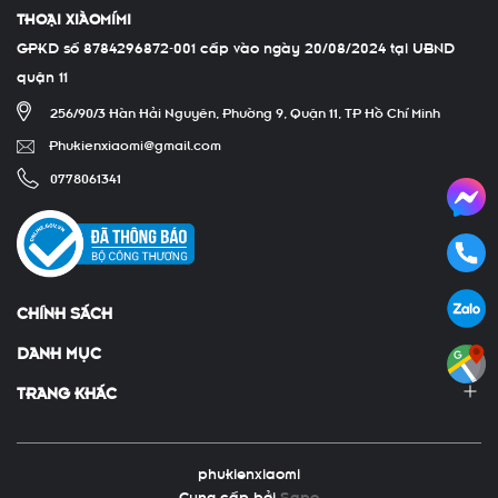
THOẠI XIÀOMÍMI
GPKD số 8784296872-001 cấp vào ngày 20/08/2024 tại UBND
quận 11
256/90/3 Hàn Hải Nguyên, Phường 9, Quận 11, TP Hồ Chí Minh
Phukienxiaomi@gmail.com
0778061341
CHÍNH SÁCH
DANH MỤC
TRANG KHÁC
phukienxiaomi
Cung cấp bởi
Sapo