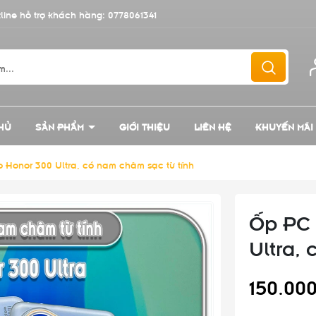
line hỗ trợ khách hàng:
0778061341
HỦ
SẢN PHẨM
GIỚI THIỆU
LIÊN HỆ
KHUYẾN MÃI
Honor 300 Ultra, có nam châm sạc từ tính
Ốp PC 
Ultra,
150.00