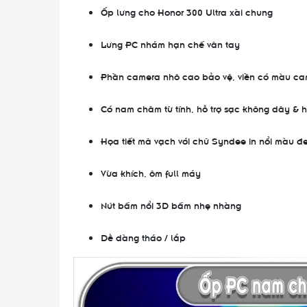
Ốp lưng cho Honor 300 Ultra xài chung
Lưng PC nhám hạn chế vân tay
Phần camera nhô cao bảo vệ, viền có màu ca
Có nam châm từ tính, hỗ trợ sạc không dây & 
Họa tiết mã vạch với chữ Syndee in nổi màu đ
Vừa khích, ôm full máy
Nút bấm nổi 3D bấm nhẹ nhàng
Dễ dàng tháo / lắp