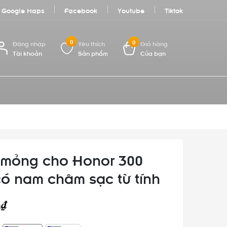
Google Maps
Facebook
Youtube
Tiktok
0
0
Đăng nhập
Yêu thích
Giỏ hàng
Tài khoản
Sản phẩm
Của bạn
mỏng cho Honor 300
 có nam châm sạc từ tính
0₫