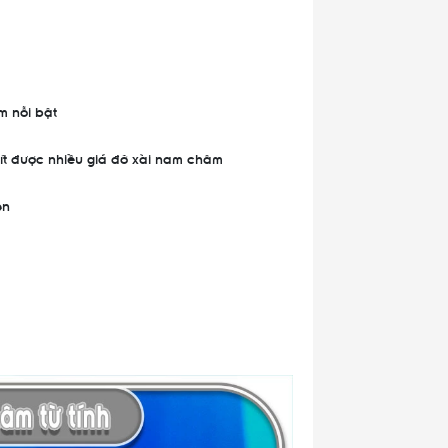
m nỗi bật
hít được nhiều giá đỡ xài nam châm
en