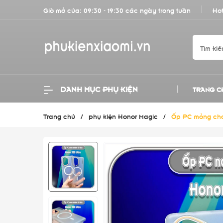
Giờ mở cửa: 09:30 - 19:30 các ngày trong tuần
Hot
DANH MỤC PHỤ KIỆN
TRANG C
Trang chủ
/
phụ kiện Honor Magic
/
Ốp PC mỏng cho 