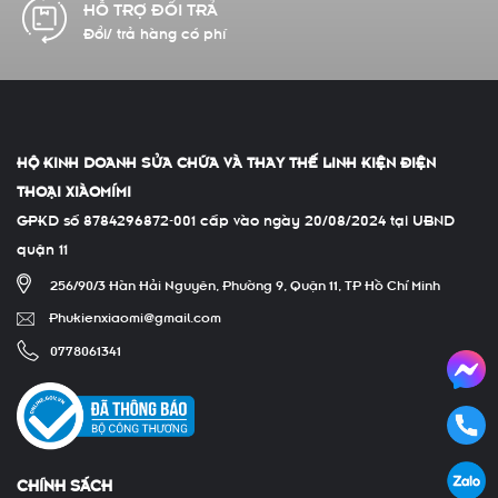
CAM KẾT CHẤT LƯỢNG
Hàng chính hãng 100%
HỘ KINH DOANH SỬA CHỮA VÀ THAY THẾ LINH KIỆN ĐIỆN
THOẠI XIÀOMÍMI
GPKD số 8784296872-001 cấp vào ngày 20/08/2024 tại UBND
quận 11
256/90/3 Hàn Hải Nguyên, Phường 9, Quận 11, TP Hồ Chí Minh
Phukienxiaomi@gmail.com
0778061341
CHÍNH SÁCH