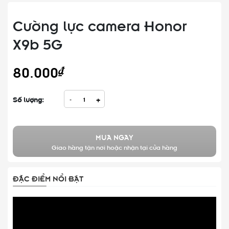
Cường lực camera Honor
X9b 5G
80.000₫
Số lượng:
-
+
MUA NGAY
Giao hàng tận nơi hoặc nhận tại cửa hàng
ĐẶC ĐIỂM NỔI BẬT