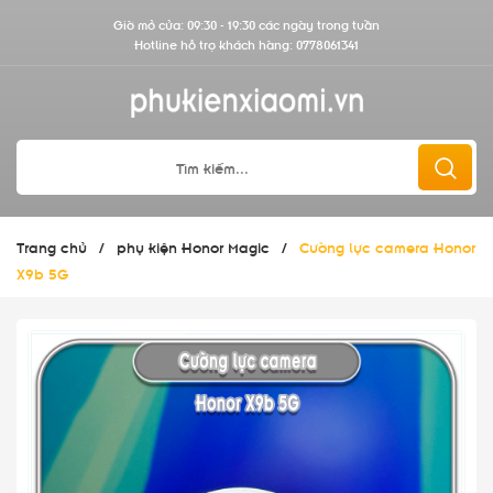
Giờ mở cửa: 09:30 - 19:30 các ngày trong tuần
Hotline hỗ trợ khách hàng:
0778061341
Trang chủ
/
phụ kiện Honor Magic
/
Cường lực camera Honor
X9b 5G