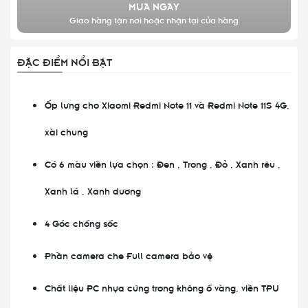
MUA NGAY
Giao hàng tận nơi hoặc nhận tại cửa hàng
ĐẶC ĐIỂM NỔI BẬT
Ốp lưng cho Xiaomi Redmi Note 11 và Redmi Note 11S 4G,
xài chung
Có 6 màu viền lựa chọn : Đen , Trong , Đỏ , Xanh rêu ,
Xanh lá , Xanh dương
4 Góc chống sốc
Phần camera che Full camera bảo vệ
Chất liệu PC nhựa cứng trong không ố vàng, viền TPU