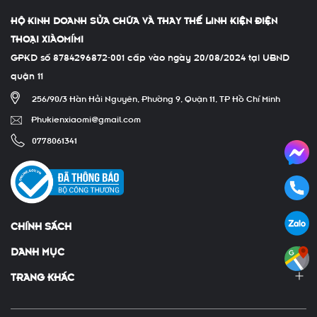
HỘ KINH DOANH SỬA CHỮA VÀ THAY THẾ LINH KIỆN ĐIỆN
THOẠI XIÀOMÍMI
GPKD số 8784296872-001 cấp vào ngày 20/08/2024 tại UBND
quận 11
256/90/3 Hàn Hải Nguyên, Phường 9, Quận 11, TP Hồ Chí Minh
Phukienxiaomi@gmail.com
0778061341
CHÍNH SÁCH
DANH MỤC
TRANG KHÁC