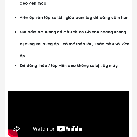
dẻo viền màu
Viền ốp vân lốp xe lòi , giúp bám tay dễ dàng cầm hơn
Nút bấm âm lượng có màu và có Gờ nhẹ nhàng không
bị cứng khi dùng ốp , có thể tháo rời , khác màu với viền
ốp
Dễ dàng tháo / lắp viền dẻo không sợ bị trầy máy