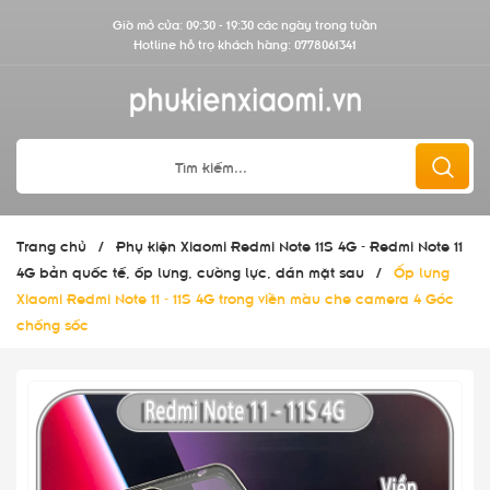
Giờ mở cửa: 09:30 - 19:30 các ngày trong tuần
Hotline hỗ trợ khách hàng:
0778061341
Trang chủ
/
Phụ kiện Xiaomi Redmi Note 11S 4G - Redmi Note 11
4G bản quốc tế, ốp lưng, cường lực, dán mặt sau
/
Ốp lưng
Xiaomi Redmi Note 11 - 11S 4G trong viền màu che camera 4 Góc
chống sốc