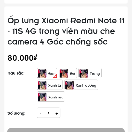
Ốp lưng Xiaomi Redmi Note 11
- 11S 4G trong viền màu che
camera 4 Góc chống sốc
80.000₫
Màu sắc:
Đen
Đỏ
Trong
Xanh lá
Xanh dương
Xanh rêu
Số lượng:
-
+