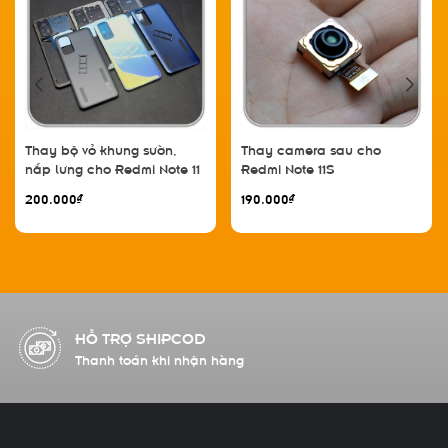
Thay bộ vỏ khung sườn,
Thay camera sau cho
nắp lưng cho Redmi Note 11
Redmi Note 11S
4G
200.000₫
190.000₫
HỖ TRỢ ĐỔI TRẢ
Đổi/ trả hàng có phí