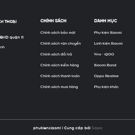
CHÍNH SÁCH
DANH MỤC
ỆN THOẠI
Chính sách bảo mật
Phụ kiện Xiaomi
UBND quận 11
Chính sách vận chuyển
Linh kiện Xiaomi
inh
Chính sách đổi trả
Vivo - iQOO
Chính sách kiểm hàng
Xiaomi Band
Chính sách thanh toán
Oppo Realme
Chính sách mua hàng
Phụ kiện khác
phukienxiaomi
|
Cung cấp bởi
Sapo