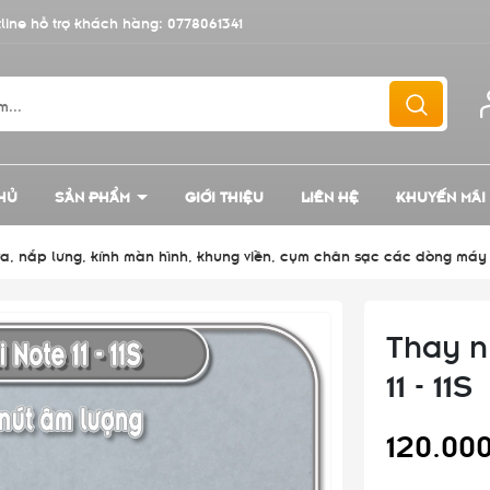
line hỗ trợ khách hàng:
0778061341
HỦ
SẢN PHẨM
GIỚI THIỆU
LIÊN HỆ
KHUYẾN MÃI
mera, nắp lưng, kính màn hình, khung viền, cụm chân sạc các dòng máy
Thay n
11 - 11S
120.00