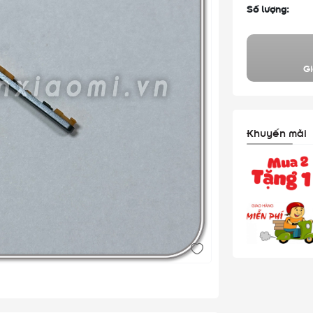
Số lượng:
Gi
Khuyến mãi