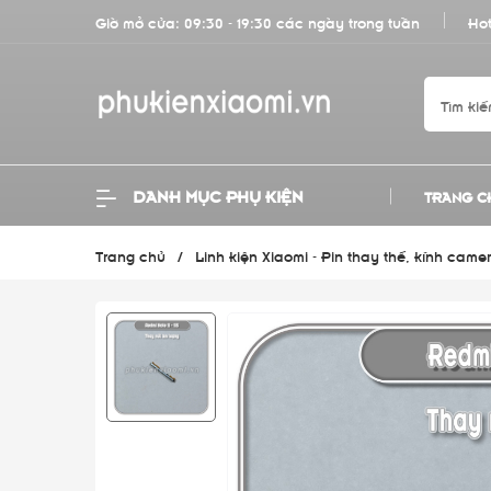
Giờ mở cửa: 09:30 - 19:30 các ngày trong tuần
Hot
DANH MỤC PHỤ KIỆN
TRANG C
Trang chủ
/
Linh kiện Xiaomi - Pin thay thế, kính ca