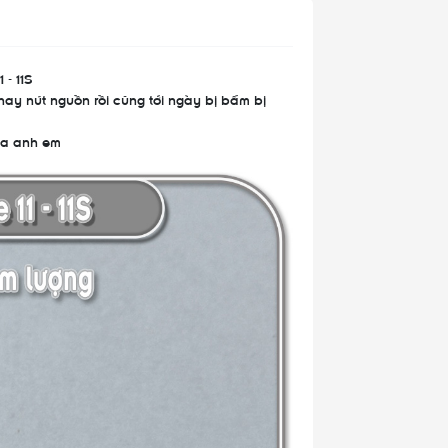
 - 11S
ay nút nguồn rồi cũng tới ngày bị bấm bị
ha anh em