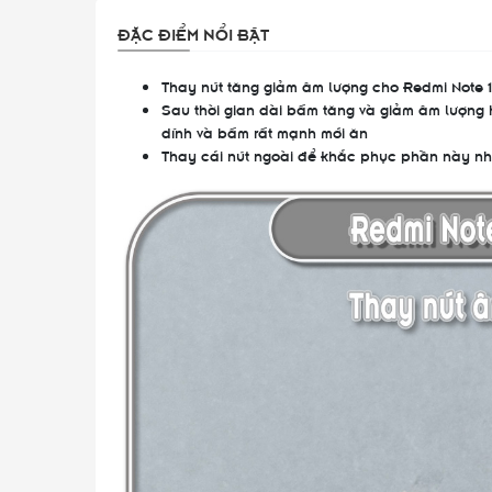
ĐẶC ĐIỂM NỔI BẬT
Thay nút tăng giảm âm lượng cho Redmi Note 11
Sau thời gian dài bấm tăng và giảm âm lượng h
dính và bấm rất mạnh mới ăn
Thay cái nút ngoài để khắc phục phần này n