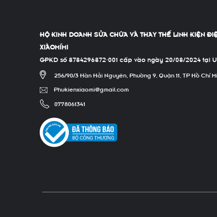
HỘ KINH DOANH SỬA CHỮA VÀ THAY THẾ LINH KIỆN ĐI
XIÀOMÍMI
GPKD số 8784296872-001 cấp vào ngày 20/08/2024 tại 
256/90/3 Hàn Hải Nguyên, Phường 9, Quận 11, TP Hồ Chí M
Phukienxiaomi@gmail.com
0778061341