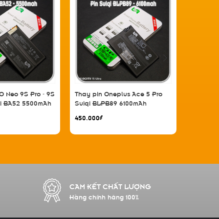
O Neo 9S Pro - 9S
Thay pin Oneplus Ace 5 Pro
Thay pin
qi BA52 5500mAh
Suiqi BLPB89 6100mAh
5400mA
450.000₫
430.000₫
CAM KẾT CHẤT LƯỢNG
Hàng chính hãng 100%