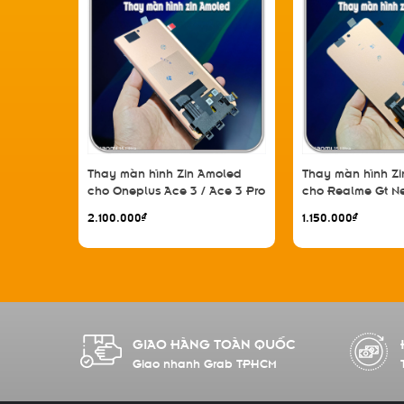
Thay màn hình Zin Amoled
Thay màn hình Z
cho Oneplus Ace 3 / Ace 3 Pro
cho Realme Gt Ne
/ Find X7 / GT 5 Pro / GT Neo 6
Reno 8 Pro Plus /
2.100.000₫
1.150.000₫
/ GT Neo 6 Pro / GT 6T / 1+ 12R
5G / 1+ 10R
GIAO HÀNG TOÀN QUỐC
Giao nhanh Grab TPHCM