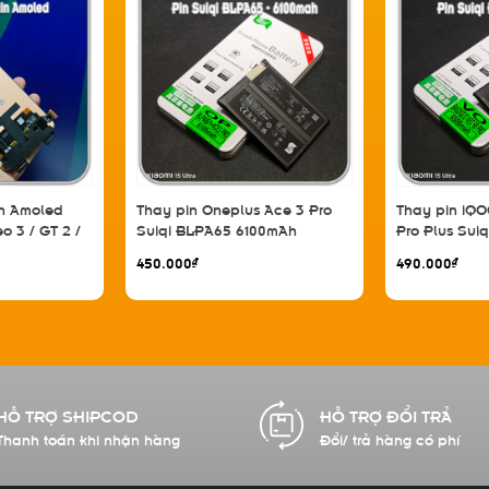
in Amoled
Thay pin Oneplus Ace 3 Pro
Thay pin iQO
o 3 / GT 2 /
Suiqi BLPA65 6100mAh
Pro Plus Sui
 Reno 8 Pro
450.000₫
490.000₫
HỖ TRỢ SHIPCOD
HỖ TRỢ ĐỔI TRẢ
Thanh toán khi nhận hàng
Đổi/ trả hàng có phí