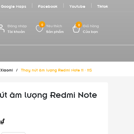
Google Maps
Facebook
Youtube
Tiktok
0
0
Đăng nhập
Yêu thích
Giỏ hàng
Tài khoản
Sản phẩm
Của bạn
 Xiaomi
/
Thay nút âm lượng Redmi Note 11 - 11S
út âm lượng Redmi Note
0₫