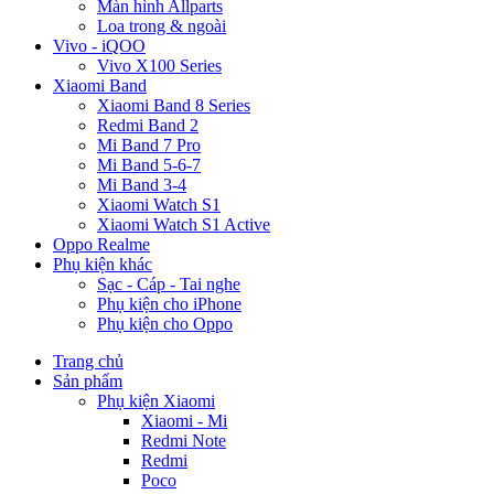
Màn hình Allparts
Loa trong & ngoài
Vivo - iQOO
Vivo X100 Series
Xiaomi Band
Xiaomi Band 8 Series
Redmi Band 2
Mi Band 7 Pro
Mi Band 5-6-7
Mi Band 3-4
Xiaomi Watch S1
Xiaomi Watch S1 Active
Oppo Realme
Phụ kiện khác
Sạc - Cáp - Tai nghe
Phụ kiện cho iPhone
Phụ kiện cho Oppo
Trang chủ
Sản phẩm
Phụ kiện Xiaomi
Xiaomi - Mi
Redmi Note
Redmi
Poco