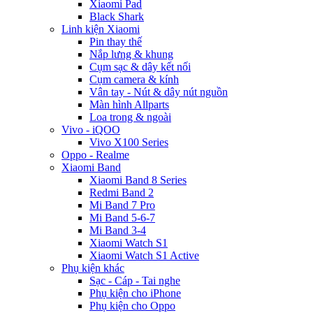
Xiaomi Pad
Black Shark
Linh kiện Xiaomi
Pin thay thế
Nắp lưng & khung
Cụm sạc & dây kết nối
Cụm camera & kính
Vân tay - Nút & dây nút nguồn
Màn hình Allparts
Loa trong & ngoài
Vivo - iQOO
Vivo X100 Series
Oppo - Realme
Xiaomi Band
Xiaomi Band 8 Series
Redmi Band 2
Mi Band 7 Pro
Mi Band 5-6-7
Mi Band 3-4
Xiaomi Watch S1
Xiaomi Watch S1 Active
Phụ kiện khác
Sạc - Cáp - Tai nghe
Phụ kiện cho iPhone
Phụ kiện cho Oppo