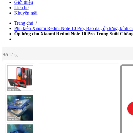
Giới thiệu
Liên hệ
Khuyến mãi
Trang chủ
/
Phụ kiện Xiaomi Redmi Note 10 Pro, Bao da , ốp lưng, kính c
Ốp lưng cho Xiaomi Redmi Note 10 Pro Trong Suốt Chống
Hết hàng