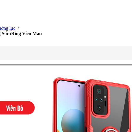
ường lực
/
 Sốc iRing Viền Màu