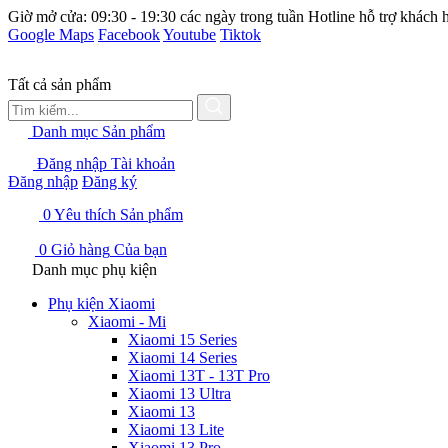
Giờ mở cửa: 09:30 - 19:30 các ngày trong tuần
Hotline hỗ trợ khách 
Google Maps
Facebook
Youtube
Tiktok
Tất cả sản phẩm
Danh mục
Sản phẩm
Đăng nhập
Tài khoản
Đăng nhập
Đăng ký
0
Yêu thích
Sản phẩm
0
Giỏ hàng
Của bạn
Danh mục phụ kiện
Phụ kiện Xiaomi
Xiaomi - Mi
Xiaomi 15 Series
Xiaomi 14 Series
Xiaomi 13T - 13T Pro
Xiaomi 13 Ultra
Xiaomi 13
Xiaomi 13 Lite
Xiaomi 13 Pro