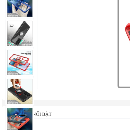
ĐẶC ĐIỂM NỔI BẬT