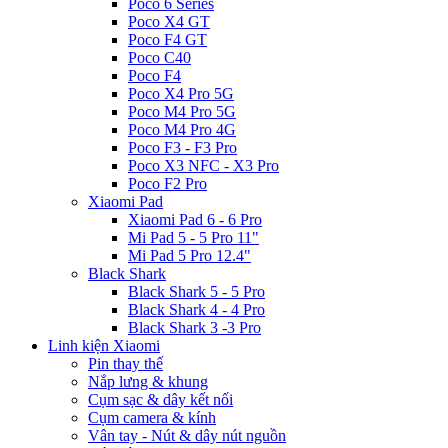
Poco 6 Series
Poco X4 GT
Poco F4 GT
Poco C40
Poco F4
Poco X4 Pro 5G
Poco M4 Pro 5G
Poco M4 Pro 4G
Poco F3 - F3 Pro
Poco X3 NFC - X3 Pro
Poco F2 Pro
Xiaomi Pad
Xiaomi Pad 6 - 6 Pro
Mi Pad 5 - 5 Pro 11"
Mi Pad 5 Pro 12.4"
Black Shark
Black Shark 5 - 5 Pro
Black Shark 4 - 4 Pro
Black Shark 3 -3 Pro
Linh kiện Xiaomi
Pin thay thế
Nắp lưng & khung
Cụm sạc & dây kết nối
Cụm camera & kính
Vân tay - Nút & dây nút nguồn