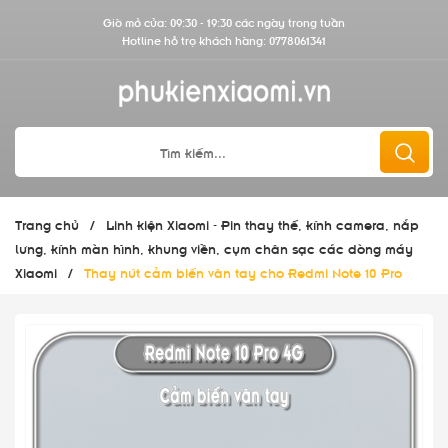
Giờ mở cửa: 09:30 - 19:30 các ngày trong tuần
Hotline hỗ trợ khách hàng:
0778061341
Trang chủ
/
Linh kiện Xiaomi - Pin thay thế, kính camera, nắp
lưng, kính màn hình, khung viền, cụm chân sạc các dòng máy
Xiaomi
/
Thay nút cảm biến vân tay cho Redmi Note 10 Pro