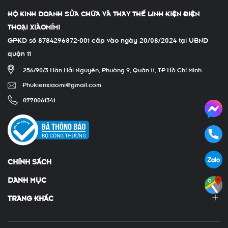
HỘ KINH DOANH SỬA CHỮA VÀ THAY THẾ LINH KIỆN ĐIỆN
THOẠI XIÀOMÍMI
GPKD số 8784296872-001 cấp vào ngày 20/08/2024 tại UBND
quận 11
256/90/3 Hàn Hải Nguyên, Phường 9, Quận 11, TP Hồ Chí Minh
Phukienxiaomi@gmail.com
0778061341
CHÍNH SÁCH
DANH MỤC
TRANG KHÁC