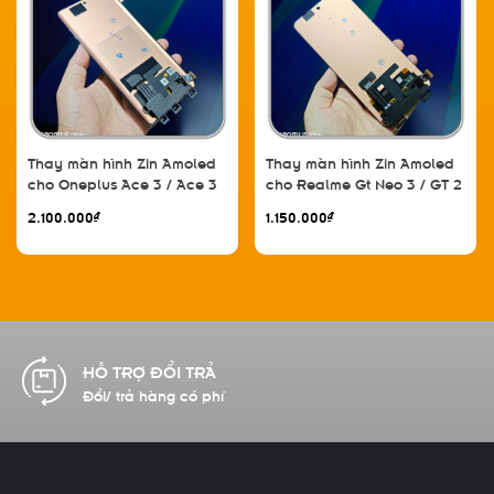
Thay màn hình Zin Amoled
Thay màn hình Zin Amoled
cho Oneplus Ace 3 / Ace 3
cho Realme Gt Neo 3 / GT 2
Pro / Find X7 / GT 5 Pro / GT
/ Reno 8 Pro Plus / Reno 8
2.100.000₫
1.150.000₫
Neo 6 / GT Neo 6 Pro / GT
Pro 5G / 1+ 10R
6T / 1+ 12R
CAM KẾT CHẤT LƯỢNG
Hàng chính hãng 100%