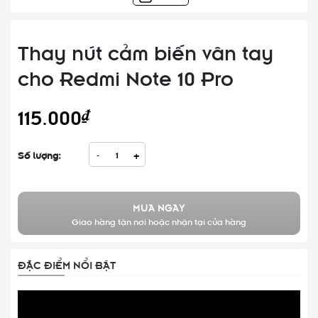
Thay nút cảm biến vân tay
cho Redmi Note 10 Pro
115.000₫
Số lượng:
-
+
MUA NGAY
Giao hàng tận nơi hoặc nhận tại cửa hàng
ĐẶC ĐIỂM NỔI BẬT