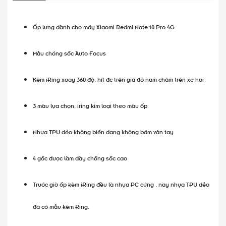
Ốp lưng dành cho máy Xiaomi Redmi Note 10 Pro 4G
Mẫu chóng sốc Auto Focus
Kèm iRing xoay 360 độ, hít đc trên giá đỡ nam châm trên xe hơi
3 màu lựa chọn, iring kim loại theo màu ốp
Nhựa TPU dẻo không biến dạng không bám vân tay
4 gốc được làm dày chống sốc cao
Trước giờ ốp kèm iRing đều là nhựa PC cứng , nay nhựa TPU dẻo
đã có mẫu kèm Ring.