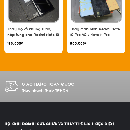
Thay bộ vỏ khung sườn,
Thay màn hình Redmi Note
nắp lưng cho Redmi Note 10
10 Pro 4G / Note 11 Pro,
Pro
ALLPARTS
190.000₫
500.000₫
GIAO HÀNG TOÀN QUỐC
Giao nhanh Grab TPHCM
HỘ KINH DOANH SỬA CHỮA VÀ THAY THẾ LINH KIỆN ĐIỆN