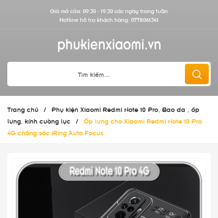
Giờ mở cửa: 09:30 - 19:30 các ngày trong tuần
Hotline hỗ trợ khách hàng:
0778061341
Trang chủ
/
Phụ kiện Xiaomi Redmi Note 10 Pro, Bao da , ốp
lưng, kính cường lực
/
Ốp lưng cho Xiaomi Redmi Note 10 Pro
4G chống sốc iRing Auto Focus