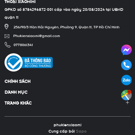
THOẠI XIÀOMÍMI
GPKD số 8784296872-001 cấp vào ngày 20/08/2024 tại UBND
quận 11
256/90/3 Hàn Hải Nguyên, Phường 9, Quận 11, TP Hồ Chí Minh
Phukienxiaomi@gmail.com
0778061341
CHÍNH SÁCH
DANH MỤC
TRANG KHÁC
phukienxiaomi
Cung cấp bởi
Sapo