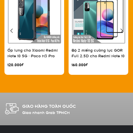
Ốp lưng cho Xiaomi Redmi
Bộ 2 miếng cường lực GOR
Note 10 5G - Poco M3 Pro
Full 2.5D cho Redmi Note 10
chống sốc trong viền nhựa
5G - Poco M3 Pro - Hàng
120.000₫
160.000₫
dẻo XunDD
nhập khẩu
HỖ TRỢ SHIPCOD
Thanh toán khi nhận hàng