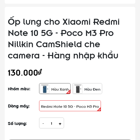
Ốp lưng cho Xiaomi Redmi
Note 10 5G - Poco M3 Pro
Nillkin CamShield che
camera - Hàng nhập khẩu
130.000₫
Nhóm màu:
Màu Xanh
Màu Đen
Dòng máy:
Redmi Note 10 5G - Poco M3 Pro
Số lượng:
-
+