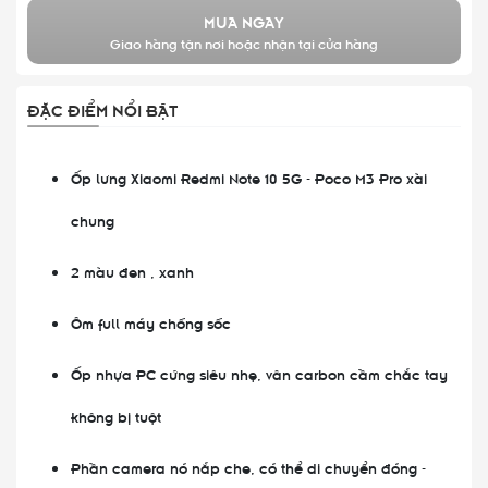
MUA NGAY
Giao hàng tận nơi hoặc nhận tại cửa hàng
ĐẶC ĐIỂM NỔI BẬT
Ốp lưng Xiaomi Redmi Note 10 5G - Poco M3 Pro xài
chung
2 màu đen , xanh
Ôm full máy chống sốc
Ốp nhựa PC cứng siêu nhẹ, vân carbon cầm chắc tay
không bị tuột
Phần camera nó nắp che, có thể di chuyển đóng -