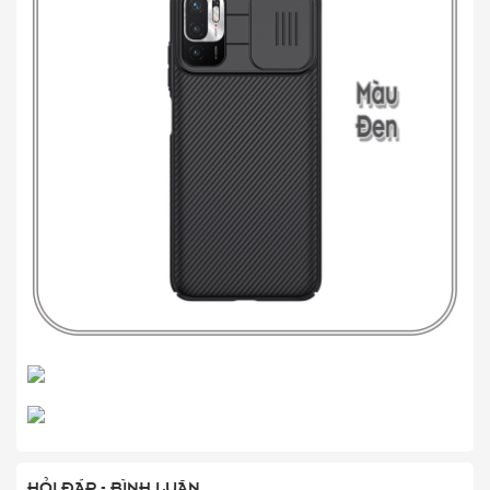
HỎI ĐÁP - BÌNH LUẬN