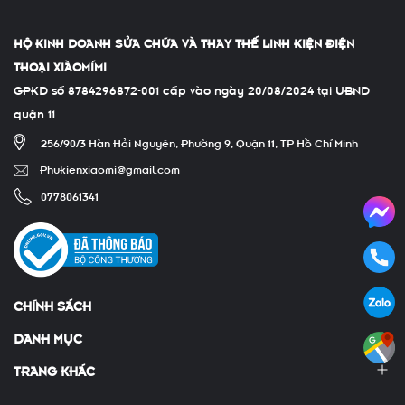
HỘ KINH DOANH SỬA CHỮA VÀ THAY THẾ LINH KIỆN ĐIỆN
THOẠI XIÀOMÍMI
GPKD số 8784296872-001 cấp vào ngày 20/08/2024 tại UBND
quận 11
256/90/3 Hàn Hải Nguyên, Phường 9, Quận 11, TP Hồ Chí Minh
Phukienxiaomi@gmail.com
0778061341
CHÍNH SÁCH
DANH MỤC
TRANG KHÁC