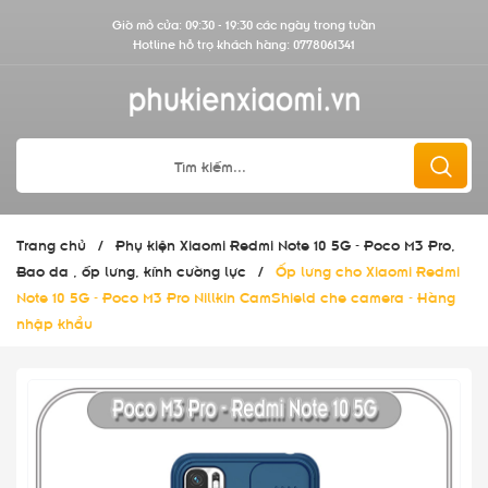
Giờ mở cửa: 09:30 - 19:30 các ngày trong tuần
Hotline hỗ trợ khách hàng:
0778061341
Trang chủ
/
Phụ kiện Xiaomi Redmi Note 10 5G - Poco M3 Pro,
Bao da , ốp lưng, kính cường lực
/
Ốp lưng cho Xiaomi Redmi
Note 10 5G - Poco M3 Pro Nillkin CamShield che camera - Hàng
nhập khẩu