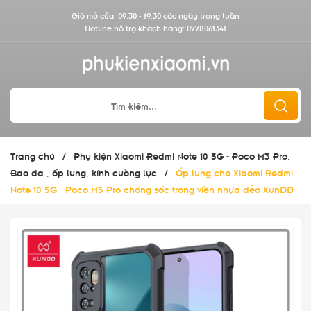
Giờ mở cửa: 09:30 - 19:30 các ngày trong tuần
Hotline hỗ trợ khách hàng:
0778061341
Trang chủ
/
Phụ kiện Xiaomi Redmi Note 10 5G - Poco M3 Pro,
Bao da , ốp lưng, kính cường lực
/
Ốp lưng cho Xiaomi Redmi
Note 10 5G - Poco M3 Pro chống sốc trong viền nhựa dẻo XunDD