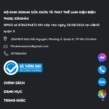
HỘ KINH DOANH SỬA CHỮA VÀ THAY THẾ LINH KIỆN ĐIỆN
THOẠI XIÀOMÍMI
GPKD số 8784296872-001 cấp vào ngày 20/08/2024 tại UBND
quận 11
256/90/3 Hàn Hải Nguyên, Phường 9, Quận 11, TP Hồ Chí Minh
Phukienxiaomi@gmail.com
0778061341
CHÍNH SÁCH
DANH MỤC
TRANG KHÁC