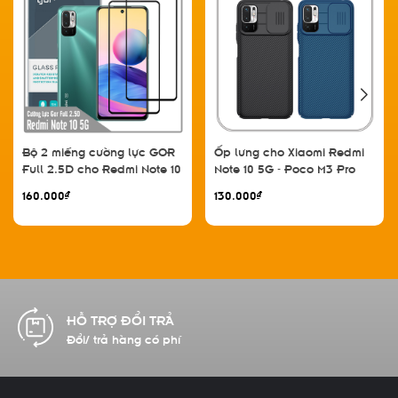
Bộ 2 miếng cường lực GOR
Ốp lưng cho Xiaomi Redmi
Full 2.5D cho Redmi Note 10
Note 10 5G - Poco M3 Pro
5G - Poco M3 Pro - Hàng
Nillkin CamShield che
160.000₫
130.000₫
nhập khẩu
camera - Hàng nhập khẩu
HỖ TRỢ ĐỔI TRẢ
Đổi/ trả hàng có phí