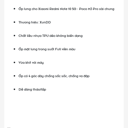
Ốp lưng cho Xiaomi Redmi Note 10 5G - Poco M3 Pro xài chung
Thương hiệu: XunDD
Chất liều nhựa TPU dẻo không biến dạng
Ốp mặt lưng trong suốt Full viền màu
Vừa khít với máy
Ốp có 4 góc dày chống sốc sốc, chống va đập
Dễ dàng tháo/lắp