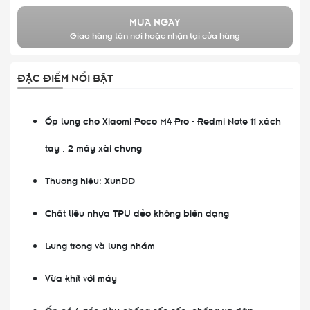
MUA NGAY
Giao hàng tận nơi hoặc nhận tại cửa hàng
ĐẶC ĐIỂM NỔI BẬT
Ốp lưng cho Xiaomi Poco M4 Pro - Redmi Note 11 xách
tay , 2 máy xài chung
Thương hiệu: XunDD
Chất liều nhựa TPU dẻo không biến dạng
Lưng trong và lưng nhám
Vừa khít với máy
Ốp có 4 góc dày chống sốc sốc, chống va đập