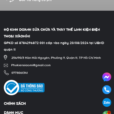
HỘ KINH DOANH SỬA CHỮA VÀ THAY THẾ LINH KIỆN ĐIỆN
THOẠI XIÀOMÍMI
GPKD số 8784296872-001 cấp vào ngày 20/08/2024 tại UBND
quận 11
256/90/3 Hàn Hải Nguyên, Phường 9, Quận 11, TP Hồ Chí Minh
Phukienxiaomi@gmail.com
0778061341
CHÍNH SÁCH
DANH MỤC