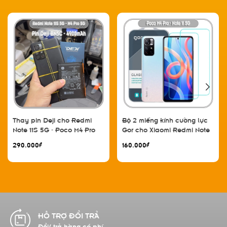
Thay pin Deji cho Redmi
Bộ 2 miếng kính cường lực
Note 11S 5G - Poco M4 Pro
Gor cho Xiaomi Redmi Note
5G, BN5C 4900mAh
11 5G - Poco M4 Pro
290.000₫
160.000₫
Ả
CAM KẾT CHẤT LƯỢ
hí
Hàng chính hãng 100%