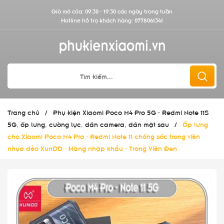
Giờ mở cửa: 09:30 - 19:30 các ngày trong tuần
Hotline hỗ trợ khách hàng:
0778061341
Trang chủ
/
Phụ kiện Xiaomi Poco M4 Pro 5G - Redmi Note 11S
5G, ốp lưng, cường lực, dán camera, dán mặt sau
/
Ốp lưng
cho Xiaomi Poco M4 Pro - Redmi Note 11 chống sốc trong viền
nhựa dẻo XunDD - Hàng nhập khẩu - Trong Viền Đen