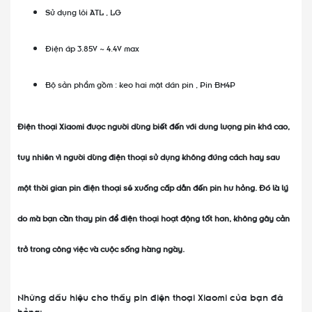
Sử dụng lõi ATL , LG
Điện áp 3.85V ~ 4.4V max
Bộ sản phẩm gồm : keo hai mặt dán pin , Pin BM4P
Điện thoại Xiaomi được người dùng biết đến với dung lượng pin khá cao,
tuy nhiên vì người dùng điện thoại sử dụng không đúng cách hay sau
một thời gian pin điện thoại sẽ xuống cấp dẫn đến pin hư hỏng. Đó là lý
do mà bạn cần thay pin để điện thoại hoạt động tốt hơn, không gây cản
trở trong công việc và cuộc sống hàng ngày.
Những dấu hiệu cho thấy pin điện thoại Xiaomi của bạn đã
hỏng: