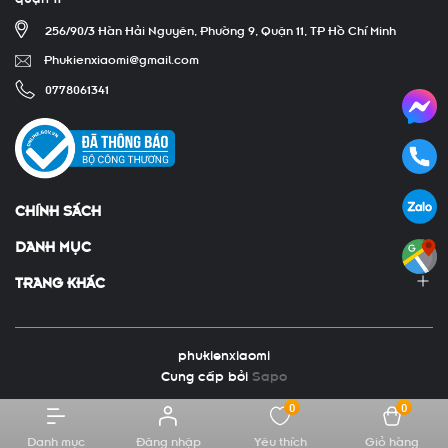
256/90/3 Hàn Hải Nguyên, Phường 9, Quận 11, TP Hồ Chí Minh
Phukienxiaomi@gmail.com
0778061341
CHÍNH SÁCH
DANH MỤC
TRANG KHÁC
phukienxiaomi
Cung cấp bởi
Sapo
0
0
Danh mục
Đăng nhập
Yêu thích
Giỏ hàng