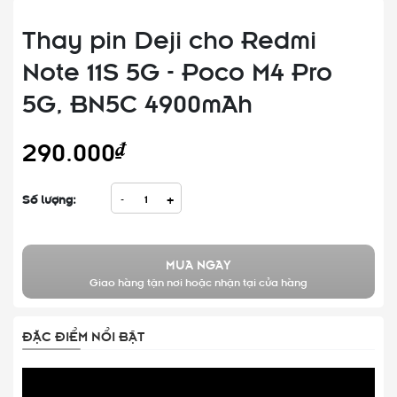
Thay pin Deji cho Redmi
Note 11S 5G - Poco M4 Pro
5G, BN5C 4900mAh
290.000₫
Số lượng:
-
+
MUA NGAY
Giao hàng tận nơi hoặc nhận tại cửa hàng
ĐẶC ĐIỂM NỔI BẬT