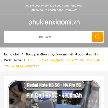
Giờ mở cửa: 09:30 - 19:30 các ngày trong tuần
Hotline hỗ trợ khách hàng:
0778061341
Trang chủ
/
Thay pin điện thoại Xiaomi - Mi - Poco - Redmi -
Redmi Note
/
Thay pin Deji cho Redmi Note 11S 5G - Poco M4
Pro 5G, BN5C 4900mAh