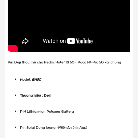
Pin Deji thay thế cho Redmi Note 11S 5G - Poco M4 Pro 5G xài chung
Model:
BN5C
Thương hiệu : Deji
PIN Lithium-ion Polymer Battery
Pin Suiqi Dung lượng: 4900mAh (min/typ)