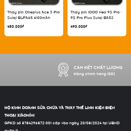
Thay pin Oneplus Ace 3 Pro
Thay pin iQOO Neo 9S Pro -
Suiqi BLPA65 6100mAh
9S Pro Plus Suiqi BA52
5500mAh
450.000₫
490.000₫
CAM KẾT CHẤT LƯỢNG
Hàng chính hãng 100%
HỘ KINH DOANH SỬA CHỮA VÀ THAY THẾ LINH KIỆN ĐIỆN
THOẠI XIÀOMÍMI
GPKD số 8784296872-001 cấp vào ngày 20/08/2024 tại UBND
quận 11