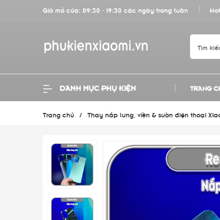
Giờ mở cửa: 09:30 - 19:30 các ngày trong tuần
Hot
DANH MỤC PHỤ KIỆN
TRANG C
Trang chủ
/
Thay nắp lưng, viền & sườn điện thoại Xiao