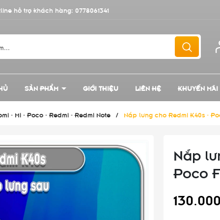
line hỗ trợ khách hàng:
0778061341
HỦ
SẢN PHẨM
GIỚI THIỆU
LIÊN HỆ
KHUYẾN MÃI
mi - Mi - Poco - Redmi - Redmi Note
/
Nắp lưng cho Redmi K40s - Po
Nắp lư
Poco 
130.00