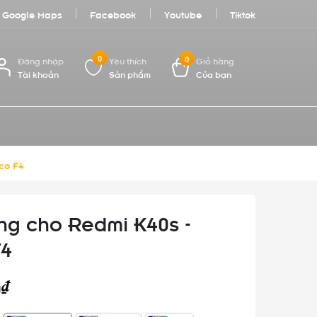
Google Maps
Facebook
Youtube
Tiktok
0
0
Đăng nhập
Yêu thích
Giỏ hàng
Tài khoản
Sản phẩm
Của bạn
co F4
ng cho Redmi K40s -
F4
0₫