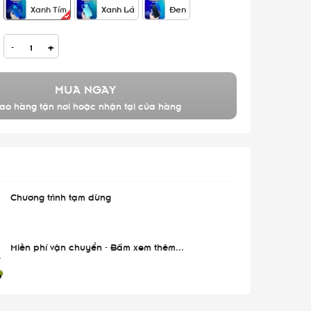
Xanh Tím
Xanh Lá
Đen
-
+
MUA NGAY
ao hàng tận nơi hoặc nhận tại cửa hàng
Chương trình tạm dừng
Miễn phí vận chuyển - Bấm xem thêm...