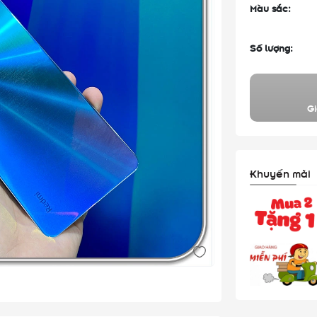
Màu sắc:
Số lượng:
Gi
Khuyến mãi