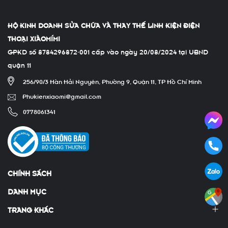
HỘ KINH DOANH SỬA CHỮA VÀ THAY THẾ LINH KIỆN ĐIỆN
THOẠI XIÀOMÍMI
GPKD số 8784296872-001 cấp vào ngày 20/08/2024 tại UBND
quận 11
256/90/3 Hàn Hải Nguyên, Phường 9, Quận 11, TP Hồ Chí Minh
Phukienxiaomi@gmail.com
0778061341
CHÍNH SÁCH
DANH MỤC
TRANG KHÁC