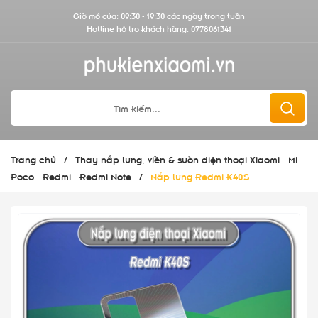
Giờ mở cửa: 09:30 - 19:30 các ngày trong tuần
Hotline hỗ trợ khách hàng:
0778061341
Trang chủ
/
Thay nắp lưng, viền & sườn điện thoại Xiaomi - Mi -
Poco - Redmi - Redmi Note
/
Nắp lưng Redmi K40S