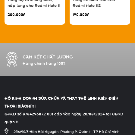
nắp lưng cho Redmi Note 11
Redmi Note 11S
4G
200.000₫
190.000₫
CAM KẾT CHẤT LƯỢNG
Hàng chính hãng 100%
HỘ KINH DOANH SỬA CHỮA VÀ THAY THẾ LINH KIỆN ĐIỆN
THOẠI XIÀOMÍMI
GPKD số 8784296872-001 cấp vào ngày 20/08/2024 tại UBND
quận 11
256/90/3 Hàn Hải Nguyên, Phường 9, Quận 11, TP Hồ Chí Minh