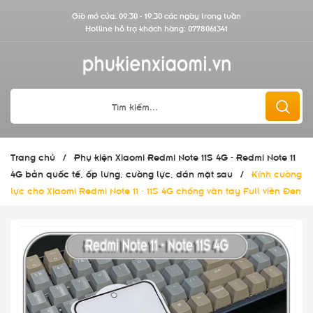
Giờ mở cửa: 09:30 - 19:30 các ngày trong tuần
Hotline hỗ trợ khách hàng:
0778061341
Trang chủ
/
Phụ kiện Xiaomi Redmi Note 11S 4G - Redmi Note 11
4G bản quốc tế, ốp lưng, cường lực, dán mặt sau
/
Kính cường
lực cho Xiaomi Redmi Note 11 - 11S 4G chống vân tay Full viền Đen