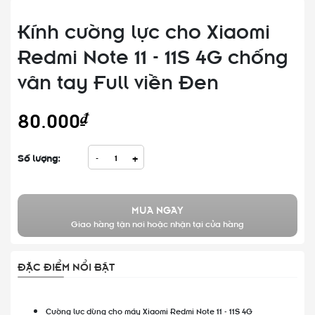
Kính cường lực cho Xiaomi
Redmi Note 11 - 11S 4G chống
vân tay Full viền Đen
80.000₫
Số lượng:
-
+
MUA NGAY
Giao hàng tận nơi hoặc nhận tại cửa hàng
ĐẶC ĐIỂM NỔI BẬT
Cường lực dùng cho máy Xiaomi Redmi Note 11 - 11S 4G