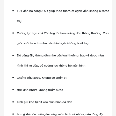
Full viền bo cong 2.5D giúp thao táo vuốt cạnh viền không bị xước
tay
Cường lực hạn chế Vân tay tốt hơn miếng dán thông thường. Cảm
giác vuốt trơn tru như màn hình gốc không bị rít tay
Độ cứng 9H, không dòn như các loại thường, bảo vệ được màn
hình khi va đập, bẻ cường lực không bẻ màn hình
Chống trầy xước, Không có chấm liti
Mặt kính nhám, không thấm nước
Kính full keo tự hít vào màn hình dễ dán
Lưu ý khi dán cường lực này, màn hình sẽ nhám, nên tăng độ