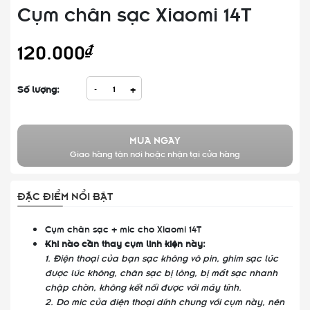
Cụm chân sạc Xiaomi 14T
120.000₫
Số lượng:
-
+
MUA NGAY
Giao hàng tận nơi hoặc nhận tại cửa hàng
ĐẶC ĐIỂM NỔI BẬT
Cụm chân sạc + mic cho Xiaomi 14T
Khi nào cần thay cụm linh kiện này:
1. Điện thoại của bạn sạc không vô pin, ghim sạc lúc
được lúc không, chân sạc bị lõng, bị mất sạc nhanh
chập chờn, không kết nối được với máy tính.
2. Do mic của điện thoại dính chung với cụm này, nên