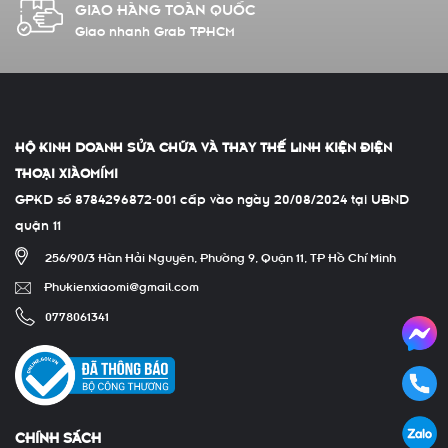
GIAO HÀNG TOÀN QUỐC
Giao nhanh Grab TPHCM
HỘ KINH DOANH SỬA CHỮA VÀ THAY THẾ LINH KIỆN ĐIỆN
THOẠI XIÀOMÍMI
GPKD số 8784296872-001 cấp vào ngày 20/08/2024 tại UBND
quận 11
256/90/3 Hàn Hải Nguyên, Phường 9, Quận 11, TP Hồ Chí Minh
Phukienxiaomi@gmail.com
0778061341
CHÍNH SÁCH