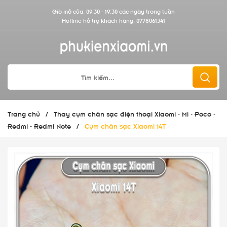
Giờ mở cửa: 09:30 - 19:30 các ngày trong tuần
Hotline hỗ trợ khách hàng:
0778061341
Trang chủ
/
Thay cụm chân sạc điện thoại Xiaomi - Mi - Poco -
Redmi - Redmi Note
/
Cụm chân sạc Xiaomi 14T