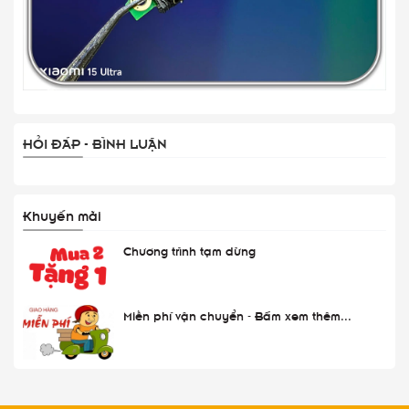
HỎI ĐÁP - BÌNH LUẬN
Khuyến mãi
Chương trình tạm dừng
Miễn phí vận chuyển - Bấm xem thêm...