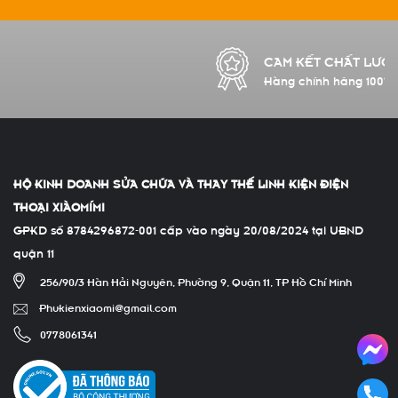
CAM KẾT CHẤT LƯỢNG
Hàng chính hãng 100%
HỘ KINH DOANH SỬA CHỮA VÀ THAY THẾ LINH KIỆN ĐIỆN
THOẠI XIÀOMÍMI
GPKD số 8784296872-001 cấp vào ngày 20/08/2024 tại UBND
quận 11
256/90/3 Hàn Hải Nguyên, Phường 9, Quận 11, TP Hồ Chí Minh
Phukienxiaomi@gmail.com
0778061341