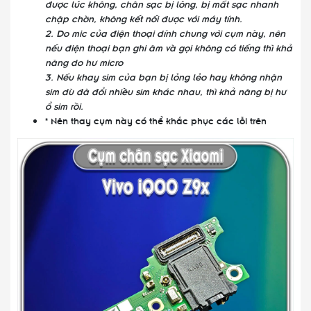
được lúc không, chân sạc bị lõng, bị mất sạc nhanh
chập chờn, không kết nối được với máy tính.
2. Do mic của điện thoại dính chung với cụm này, nên
nếu điện thoại bạn ghi âm và gọi không có tiếng thì khả
năng do hư micro
3. Nếu khay sim của bạn bị lỏng lẻo hay không nhận
sim dù đã đổi nhiều sim khác nhau, thì khả năng bị hư
ổ sim rồi.
* Nên thay cụm này có thể khắc phục các lỗi trên