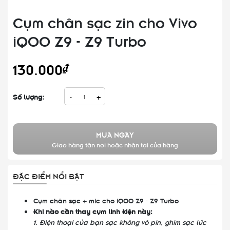
Cụm chân sạc zin cho Vivo
iQOO Z9 - Z9 Turbo
130.000₫
Số lượng:
-
+
MUA NGAY
Giao hàng tận nơi hoặc nhận tại cửa hàng
ĐẶC ĐIỂM NỔI BẬT
Cụm chân sạc + mic cho iQOO Z9 - Z9 Turbo
Khi nào cần thay cụm linh kiện này:
1. Điện thoại của bạn sạc không vô pin, ghim sạc lúc