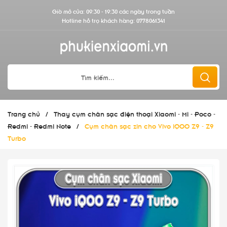
Giờ mở cửa: 09:30 - 19:30 các ngày trong tuần
Hotline hỗ trợ khách hàng:
0778061341
Trang chủ
/
Thay cụm chân sạc điện thoại Xiaomi - Mi - Poco -
Redmi - Redmi Note
/
Cụm chân sạc zin cho Vivo iQOO Z9 - Z9
Turbo