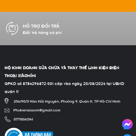
CAM KẾT CHẤT LƯỢNG
Hàng chính hãng 100%
HỘ KINH DOANH SỬA CHỮA VÀ THAY THẾ LINH KIỆN ĐIỆN
THOẠI XIÀOMÍMI
GPKD số 8784296872-001 cấp vào ngày 20/08/2024 tại UBND
quận 11
256/90/3 Hàn Hải Nguyên, Phường 9, Quận 11, TP Hồ Chí Minh
Phukienxiaomi@gmail.com
0778061341