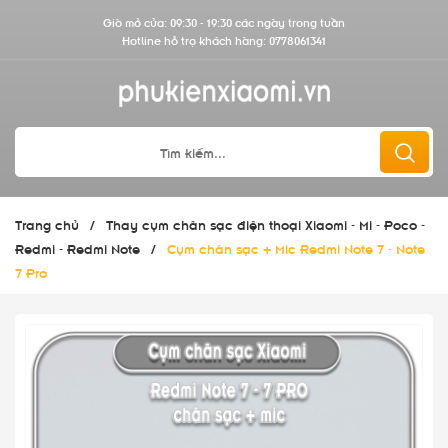
Giờ mở cửa: 09:30 - 19:30 các ngày trong tuần
Hotline hỗ trợ khách hàng:
0778061341
Trang chủ
/
Thay cụm chân sạc điện thoại Xiaomi - Mi - Poco -
Redmi - Redmi Note
/
Cụm chân sạc + Mic Redmi Note 7 - Note
7 Pro