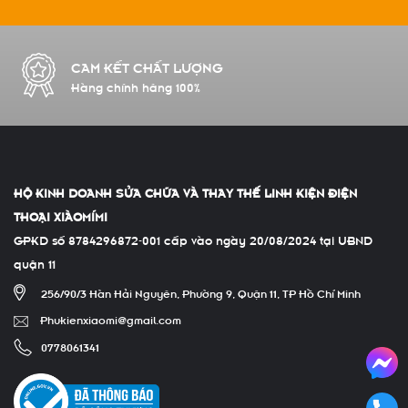
CAM KẾT CHẤT LƯỢNG
Hàng chính hãng 100%
HỘ KINH DOANH SỬA CHỮA VÀ THAY THẾ LINH KIỆN ĐIỆN
THOẠI XIÀOMÍMI
GPKD số 8784296872-001 cấp vào ngày 20/08/2024 tại UBND
quận 11
256/90/3 Hàn Hải Nguyên, Phường 9, Quận 11, TP Hồ Chí Minh
Phukienxiaomi@gmail.com
0778061341