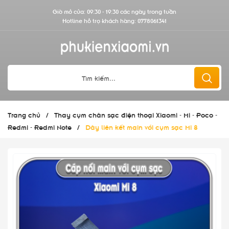
Giờ mở cửa: 09:30 - 19:30 các ngày trong tuần
Hotline hỗ trợ khách hàng:
0778061341
Trang chủ
/
Thay cụm chân sạc điện thoại Xiaomi - Mi - Poco -
Redmi - Redmi Note
/
Dây liên kết main với cụm sạc Mi 8