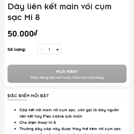
Dây liên kết main với cụm
sạc Mi 8
50.000₫
Số lượng:
-
+
MUA NGAY
Giao hàng tận nơi hoặc nhận tại cửa hàng
ĐẶC ĐIỂM NỔI BẬT
Cáp kết nối main với cụm sạc, còn gọi là dây nguồn
liên kết hay Flex cable sub main
Cho điện thoại Mi 8
Thường dây cáp này được thay thế kèm với cụm sạc,