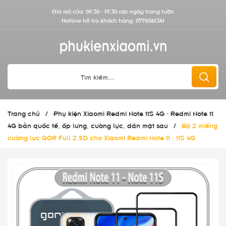
Giờ mở cửa: 09:30 - 19:30 các ngày trong tuần
Hotline hỗ trợ khách hàng:
0778061341
Trang chủ
/
Phụ kiện Xiaomi Redmi Note 11S 4G - Redmi Note 11
4G bản quốc tế, ốp lưng, cường lực, dán mặt sau
/
Bộ 2 miếng
cường lực GOR Full 2.5D cho Xiaomi Redmi Note 11 - 11S 4G