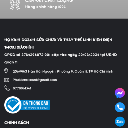
Hàng chính hãng 100%
HỘ KINH DOANH SỬA CHỮA VÀ THAY THẾ LINH KIỆN ĐIỆN
THOẠI XIÀOMÍMI
GPKD số 8784296872-001 cấp vào ngày 20/08/2024 tại UBND
quận 11
256/90/3 Hàn Hải Nguyên, Phường 9, Quận 11, TP Hồ Chí Minh
Phukienxiaomi@gmail.com
0778061341
CHÍNH SÁCH