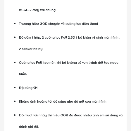
11S 4G 2 máy xài chung
Thương hiệu GOR chuyên về cường lực điện thoại
Bộ gồm 1 hộp, 2 cường lực Full 2.5D 1 bộ khăn vệ sinh màn hình ,
2 sticker hít bụi.
Cường lực Full keo nên khi bẻ không vỡ vụn tránh đứt tay nguy
hiểm.
Độ cứng 9H
Không ảnh hưởng tới độ sáng như độ nét của màn hình
Độ mượt với nhảy thì hiệu GOR đã được nhiều anh em sử dụng và
đánh giá rồi.