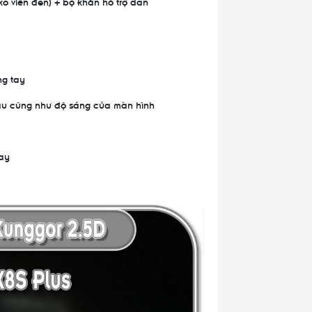
ko viền đen) + bộ khăn hỗ trợ dán
ng tay
màu cũng như độ sáng của màn hình
ay