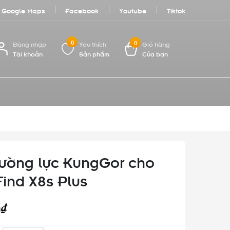
Google Maps
Facebook
Youtube
Tiktok
0
0
Đăng nhập
Yêu thích
Giỏ hàng
Tài khoản
Sản phẩm
Của bạn
ường lực KungGor cho
ind X8s Plus
0₫