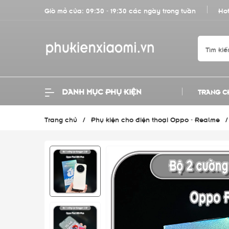
Giờ mở cửa: 09:30 - 19:30 các ngày trong tuần
Hot
DANH MỤC PHỤ KIỆN
TRANG C
Trang chủ
/
Phụ kiện cho điện thoại Oppo - Realme