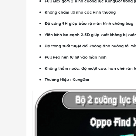
Full Box gồm 2 Kính cường lực KungGor trong (
Không chấm liti như các kính thường
Độ cứng 9H giúp bảo vệ màn hình chống trày
Viền kính bo cạnh 2.5D giúp vuốt không bị vướ
Độ trong suốt tuyệt đối không ảnh hưởng tới 
Full keo nên tự hít vào màn hình
Không thắm nước, độ mượt cao, hạn chế vân t
Thương Hiệu : KungGor