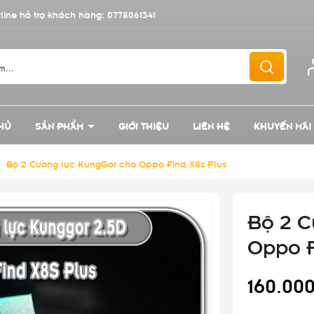
line hỗ trợ khách hàng:
0778061341
HỦ
SẢN PHẨM
GIỚI THIỆU
LIÊN HỆ
KHUYẾN MÃI
/
Bộ 2 Cường lực KungGor cho Oppo Find X8s Plus
Bộ 2 C
Oppo F
160.00