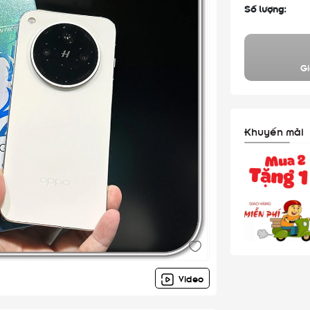
Số lượng:
Gi
Khuyến mãi
Video