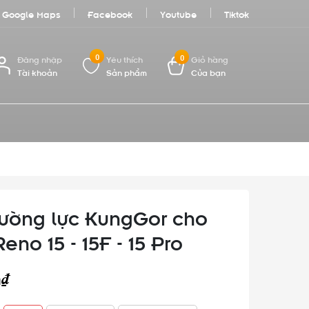
Google Maps
Facebook
Youtube
Tiktok
0
0
Đăng nhập
Yêu thích
Giỏ hàng
Tài khoản
Sản phẩm
Của bạn
ường lực KungGor cho
no 15 - 15F - 15 Pro
0₫