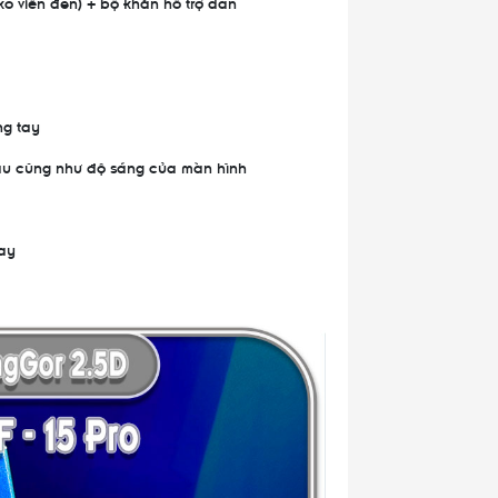
ko viền đen) + bộ khăn hỗ trợ dán
ng tay
màu cũng như độ sáng của màn hình
ay