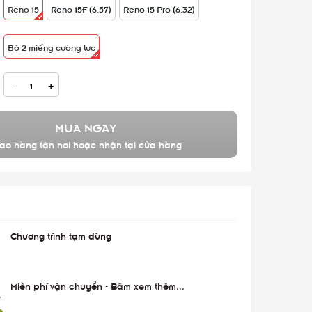
Reno 15
Reno 15F (6.57)
Reno 15 Pro (6.32)
Bộ 2 miếng cường lực
-
+
MUA NGAY
ao hàng tận nơi hoặc nhận tại cửa hàng
Chương trình tạm dừng
Miễn phí vận chuyển - Bấm xem thêm...