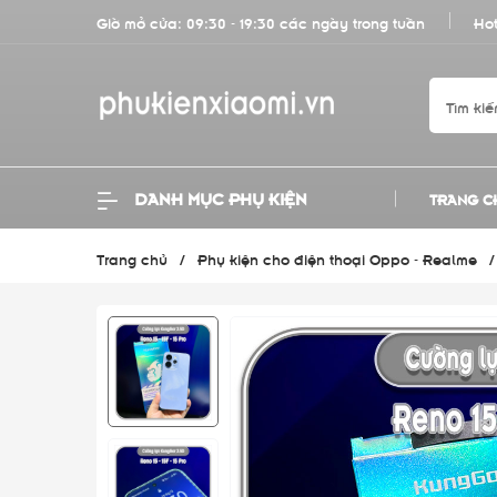
Giờ mở cửa: 09:30 - 19:30 các ngày trong tuần
Hot
DANH MỤC PHỤ KIỆN
TRANG C
Trang chủ
/
Phụ kiện cho điện thoại Oppo - Realme