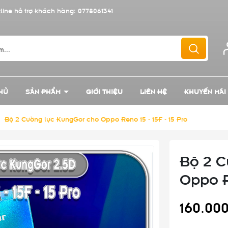
line hỗ trợ khách hàng:
0778061341
HỦ
SẢN PHẨM
GIỚI THIỆU
LIÊN HỆ
KHUYẾN MÃI
/
Bộ 2 Cường lực KungGor cho Oppo Reno 15 - 15F - 15 Pro
Bộ 2 C
Oppo Re
160.00