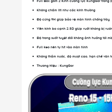
Full Box gồm 2 Kính cường lực KungGor trong (
Không chấm liti như các kính thường
Độ cứng 9H giúp bảo vệ màn hình chống trày
Viền kính bo cạnh 2.5D giúp vuốt không bị vướ
Độ trong suốt tuyệt đối không ảnh hưởng tới 
Full keo nên tự hít vào màn hình
Không thắm nước, độ mượt cao, hạn chế vân t
Thương Hiệu : KungGor