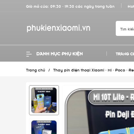
Giờ mở cửa: 09:30 - 19:30 các ngày trong tuần
Hot
DANH MỤC PHỤ KIỆN
TRANG C
Trang chủ
/
Thay pin điện thoại Xiaomi - Mi - Poco - R