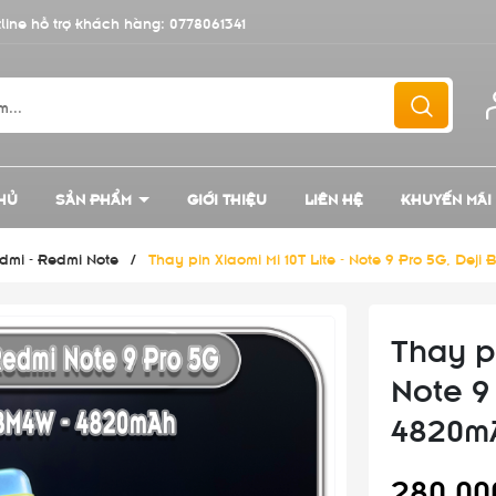
line hỗ trợ khách hàng:
0778061341
HỦ
SẢN PHẨM
GIỚI THIỆU
LIÊN HỆ
KHUYẾN MÃI
edmi - Redmi Note
/
Thay pin Xiaomi Mi 10T Lite - Note 9 Pro 5G, De
Thay pi
Note 9
4820m
280.00