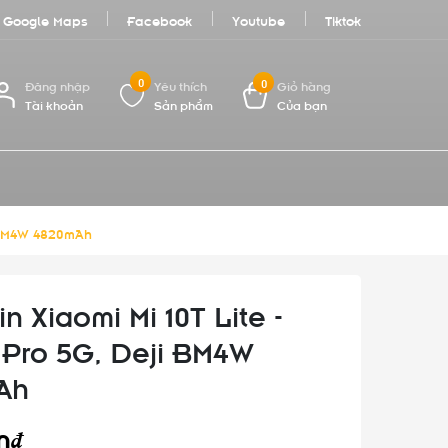
Google Maps
Facebook
Youtube
Tiktok
0
0
Đăng nhập
Yêu thích
Giỏ hàng
Tài khoản
Sản phẩm
Của bạn
ji BM4W 4820mAh
n Xiaomi Mi 10T Lite -
 Pro 5G, Deji BM4W
Ah
0₫