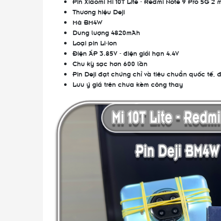
Pin Xiaomi Mi 10T Lite - Redmi Note 9 Pro 5G 2
Thương hiệu Deji
Mã BM4W
Dung lượng 4820mAh
Loại pin Li-ion
Điện ÁP 3.85V - điện giới hạn 4.4V
Chu kỳ sạc hơn 600 lần
Pin Deji đạt chứng chỉ và tiêu chuẩn quốc tế, 
Lưu ý giá trên chưa kèm công thay