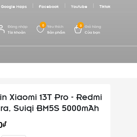
Google Maps
Facebook
Youtube
Tiktok
0
0
Đăng nhập
Yêu thích
Giỏ hàng
Tài khoản
Sản phẩm
Của bạn
in Xiaomi 13T Pro - Redmi
tra, Suiqi BM5S 5000mAh
0₫