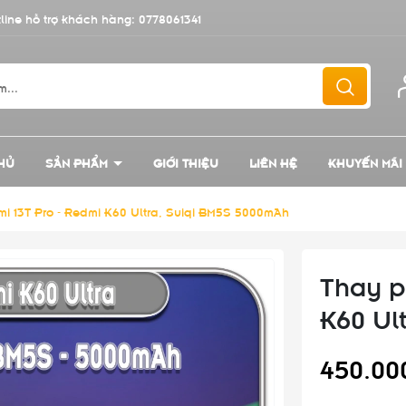
line hỗ trợ khách hàng:
0778061341
HỦ
SẢN PHẨM
GIỚI THIỆU
LIÊN HỆ
KHUYẾN MÃI
mi 13T Pro - Redmi K60 Ultra, Suiqi BM5S 5000mAh
Thay p
K60 Ul
450.00