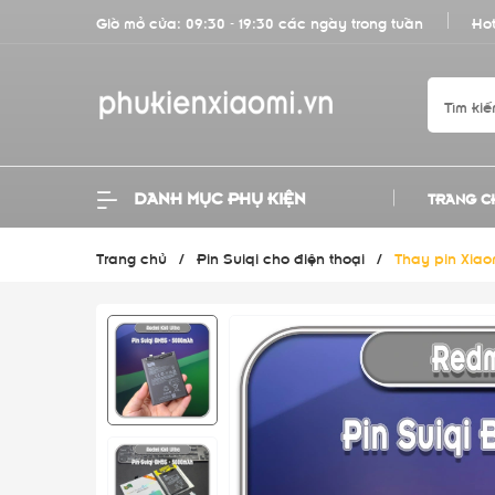
Giờ mở cửa: 09:30 - 19:30 các ngày trong tuần
Hot
DANH MỤC PHỤ KIỆN
TRANG C
Trang chủ
/
Pin Suiqi cho điện thoại
/
Thay pin Xiao