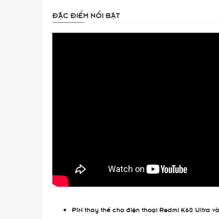
ĐẶC ĐIỂM NỔI BẬT
PIN thay thế cho điện thoại Redmi K60 Ultra và