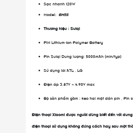
Sạc nhanh 120W
Model:
BM5S
Thương hiệu : Suiqi
PIN Lithium-ion Polymer Battery
Pin Suiqi Dung lượng: 5000mAh (min/typ)
Sử dụng lõi ATL , LG
Điện áp 3.87V ~ 4.90V max
Bộ sản phẩm gồm : keo hai mặt dán pin , Pin s
Điện thoại Xiaomi được người dùng biết đến với dung 
điện thoại sử dụng không đúng cách hay sau một thờ