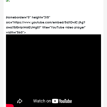
frameborder="0" height="315"
src="https://www.youtube.com/embed/5dJQwfC-jAg?
si=aJ5fGNplH6EUHg0J" title="YouTube video player"
width="560">