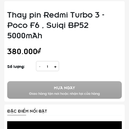
Thay pin Redmi Turbo 3 -
Poco F6 , Suiqi BP52
5000mAh
380.000₫
Số lượng:
-
+
MUA NGAY
Giao hàng tận nơi hoặc nhận tại cửa hàng
ĐẶC ĐIỂM NỔI BẬT