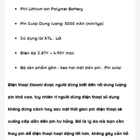
PIN Lithium-ion Polymer Battery
Pin Suiqi Dung lượng: 5000 mAh (min/typ)
Sử dụng lõi ATL , LG
Điện áp 3.87V ~ 4.90V max
Bộ sản phẩm gồm : keo hai mặt dán pin , Pin suiqi
Điện thoại Xiaomi được người dùng biết đến với dung lượng
pin khá cao, tuy nhiên vì người dùng điện thoại sử dụng
không đúng cách hay sau một thời gian pin điện thoại sẽ
xuống cấp dẫn đến pin hư hỏng. Đó là lý do mà bạn cần
thay pin để điện thoại hoạt động tốt hơn, không gây cản trở