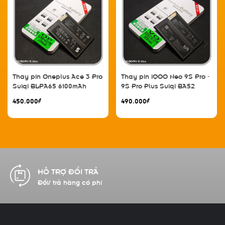
Thay pin Oneplus Ace 3 Pro
Thay pin iQOO Neo 9S Pro -
Suiqi BLPA65 6100mAh
9S Pro Plus Suiqi BA52
5500mAh
450.000₫
490.000₫
HỖ TRỢ ĐỔI TRẢ
Đổi/ trả hàng có phí