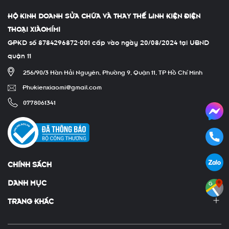
HỘ KINH DOANH SỬA CHỮA VÀ THAY THẾ LINH KIỆN ĐIỆN
THOẠI XIÀOMÍMI
GPKD số 8784296872-001 cấp vào ngày 20/08/2024 tại UBND
quận 11
256/90/3 Hàn Hải Nguyên, Phường 9, Quận 11, TP Hồ Chí Minh
Phukienxiaomi@gmail.com
0778061341
CHÍNH SÁCH
DANH MỤC
TRANG KHÁC