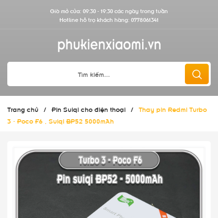
Giờ mở cửa: 09:30 - 19:30 các ngày trong tuần
Hotline hỗ trợ khách hàng:
0778061341
Trang chủ
/
Pin Suiqi cho điện thoại
/
Thay pin Redmi Turbo
3 - Poco F6 , Suiqi BP52 5000mAh