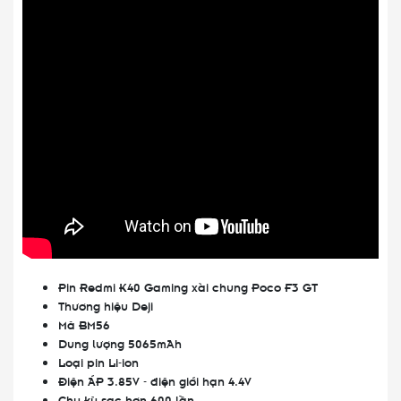
Pin Redmi K40 Gaming xài chung Poco F3 GT
Thương hiệu Deji
Mã BM56
Dung lượng 5065mAh
Loại pin Li-ion
Điện ÁP 3.85V - điện giới hạn 4.4V
Chu kỳ sạc hơn 600 lần