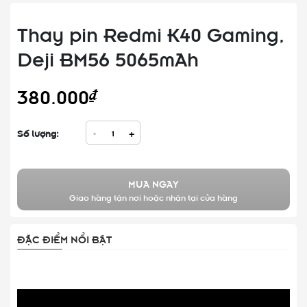
Thay pin Redmi K40 Gaming,
Deji BM56 5065mAh
380.000₫
Số lượng:
-
+
MUA NGAY
Giao hàng tận nơi hoặc nhận tại cửa hàng
ĐẶC ĐIỂM NỔI BẬT