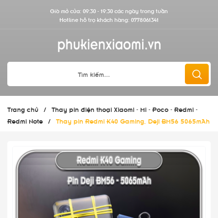
Giờ mở cửa: 09:30 - 19:30 các ngày trong tuần
Hotline hỗ trợ khách hàng:
0778061341
Trang chủ
/
Thay pin điện thoại Xiaomi - Mi - Poco - Redmi -
Redmi Note
/
Thay pin Redmi K40 Gaming, Deji BM56 5065mAh