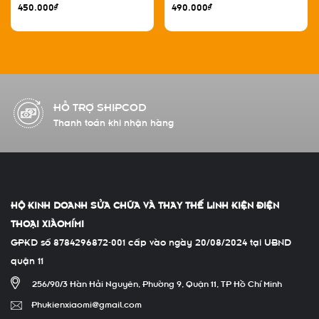
450.000₫
490.000₫
HỖ TRỢ SHIPCOD
Thanh toán khi nhận hàng
HỘ KINH DOANH SỬA CHỮA VÀ THAY THẾ LINH KIỆN ĐIỆN
THOẠI XIÀOMÍMI
GPKD số 8784296872-001 cấp vào ngày 20/08/2024 tại UBND
quận 11
256/90/3 Hàn Hải Nguyên, Phường 9, Quận 11, TP Hồ Chí Minh
Phukienxiaomi@gmail.com