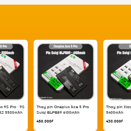
o 9S Pro - 9S
Thay pin Oneplus Ace 5 Pro
Thay pin Xia
A52 5500mAh
Suiqi BLPB89 6100mAh
5400mAh
450.000₫
430.000₫