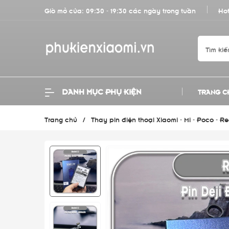
Giờ mở cửa: 09:30 - 19:30 các ngày trong tuần
Hot
DANH MỤC PHỤ KIỆN
TRANG C
Trang chủ
/
Thay pin điện thoại Xiaomi - Mi - Poco - R