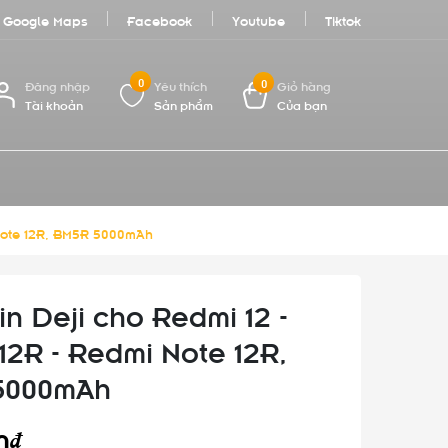
Google Maps
Facebook
Youtube
Tiktok
0
0
Đăng nhập
Yêu thích
Giỏ hàng
Tài khoản
Sản phẩm
Của bạn
 Note 12R, BM5R 5000mAh
in Deji cho Redmi 12 -
12R - Redmi Note 12R,
5000mAh
0₫