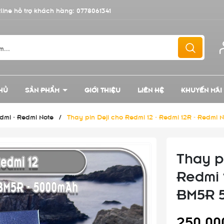
line hỗ trợ khách hàng:
0778061341
HỦ
SẢN PHẨM
GIỚI THIỆU
LIÊN HỆ
KHUYẾN MÃI
edmi - Redmi Note
/
Thay pin Deji cho Redmi 12 - Redmi 12R - Redmi
Thay p
Redmi 
BM5R 
250.00