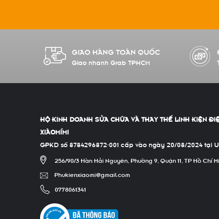
GIAO HÀNG TOÀN QUỐC
Giao nhanh Grab TPHCM
HỘ KINH DOANH SỬA CHỮA VÀ THAY THẾ LINH KIỆN ĐI
XIÀOMÍMI
GPKD số 8784296872-001 cấp vào ngày 20/08/2024 tại 
256/90/3 Hàn Hải Nguyên, Phường 9, Quận 11, TP Hồ Chí M
Phukienxiaomi@gmail.com
0778061341