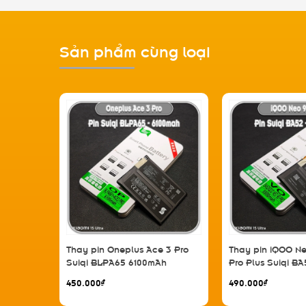
Sản phẩm cùng loại
Thay pin Oneplus Ace 3 Pro
Thay pin iQOO Ne
Suiqi BLPA65 6100mAh
Pro Plus Suiqi B
450.000₫
490.000₫