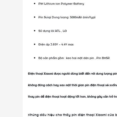
PIN Lithium-ion Polymer Battery
Pin Suiqi Dung lượng: 5000mAh (min/typ)
Sử dụng lõi ATL , LG
Điện áp 3.85V ~ 4.4V max
Bộ sản phẩm gồm : keo hai mặt dán pin , Pin BM5R
Điện thoại Xiaomi được người dùng biết đến với dung lượng pin
không đúng cách hay sau một thời gian pin điện thoại sẽ xuốn
thay pin để điện thoại hoạt động tốt hơn, không gây cản trở t
Những dấu hiệu cho thấy pin điện thoại Xiaomi của 