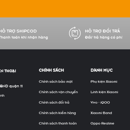
HỖ TRỢ SHIPCOD
HỖ TRỢ ĐỔI TRẢ
Thanh toán khi nhận hàng
Đổi/ trả hàng có phí
CHÍNH SÁCH
DANH MỤC
ỆN THOẠI
Chính sách bảo mật
Phụ kiện Xiaomi
UBND quận 11
Chính sách vận chuyển
Linh kiện Xiaomi
inh
Chính sách đổi trả
Vivo - iQOO
Chính sách kiểm hàng
Xiaomi Band
Chính sách thanh toán
Oppo Realme