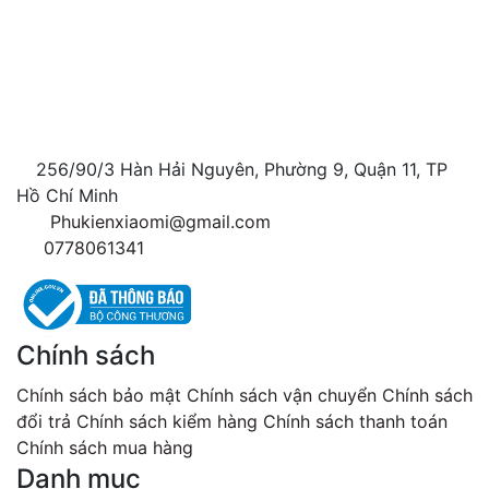
HỘ KINH DOANH SỬA CHỮA VÀ THAY THẾ LINH
KIỆN ĐIỆN THOẠI XIÀOMÍMI
GPKD số 8784296872-001 cấp vào ngày 20/08/2024
tại UBND quận 11
256/90/3 Hàn Hải Nguyên, Phường 9, Quận 11, TP
Hồ Chí Minh
Phukienxiaomi@gmail.com
0778061341
Chính sách
Chính sách bảo mật
Chính sách vận chuyển
Chính sách
đổi trả
Chính sách kiểm hàng
Chính sách thanh toán
Chính sách mua hàng
Danh mục