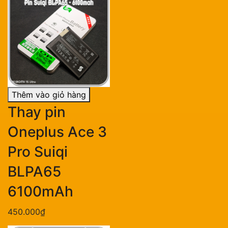
Thêm vào giỏ hàng
Thay pin
Oneplus Ace 3
Pro Suiqi
BLPA65
6100mAh
450.000₫