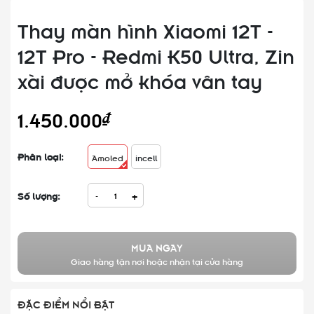
Thay màn hình Xiaomi 12T -
12T Pro - Redmi K50 Ultra, Zin
xài được mở khóa vân tay
1.450.000₫
Phân loại:
Amoled
incell
Số lượng:
-
+
MUA NGAY
Giao hàng tận nơi hoặc nhận tại cửa hàng
ĐẶC ĐIỂM NỔI BẬT