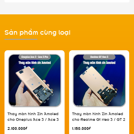
Sản phẩm cùng loại
Thay màn hình Zin Amoled
Thay màn hình Zin Amoled
cho Oneplus Ace 3 / Ace 3
cho Realme Gt Neo 3 / GT 2
Pro / Find X7 / GT 5 Pro / GT
/ Reno 8 Pro Plus / Reno 8
2.100.000₫
1.150.000₫
Neo 6 / GT Neo 6 Pro / GT
Pro 5G / 1+ 10R