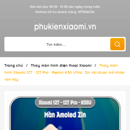
Giờ mở cửa: 09:30 - 19:30 các ngày trong tuần
Hotline hỗ trợ khách hàng:
0778061341
Trang chủ
/
Thay màn hình điện thoại Xiaomi
/
Thay màn
hình Xiaomi 12T - 12T Pro - Redmi K50 Ultra, Zin xài được mở khóa
vân tay