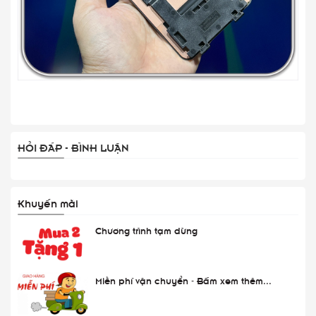
HỎI ĐÁP - BÌNH LUẬN
Khuyến mãi
Chương trình tạm dừng
Miễn phí vận chuyển - Bấm xem thêm...