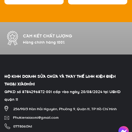
6T / 1+ 12R
CAM KẾT CHẤT LƯỢNG
Hàng chính hãng 100%
HỘ KINH DOANH SỬA CHỮA VÀ THAY THẾ LINH KIỆN ĐIỆN
THOẠI XIÀOMÍMI
GPKD số 8784296872-001 cấp vào ngày 20/08/2024 tại UBND
quận 11
256/90/3 Hàn Hải Nguyên, Phường 9, Quận 11, TP Hồ Chí Minh
Phukienxiaomi@gmail.com
0778061341