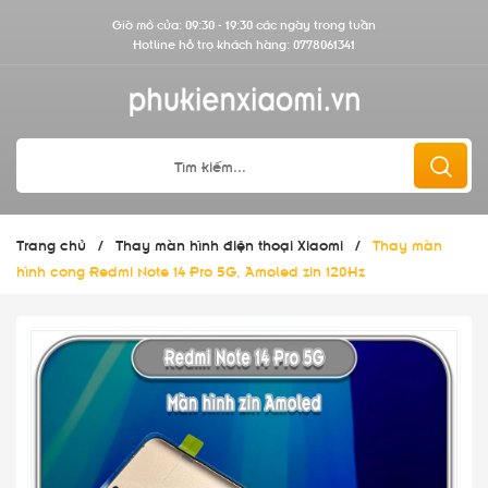
Giờ mở cửa: 09:30 - 19:30 các ngày trong tuần
Hotline hỗ trợ khách hàng:
0778061341
Trang chủ
/
Thay màn hình điện thoại Xiaomi
/
Thay màn
hình cong Redmi Note 14 Pro 5G, Amoled zin 120Hz