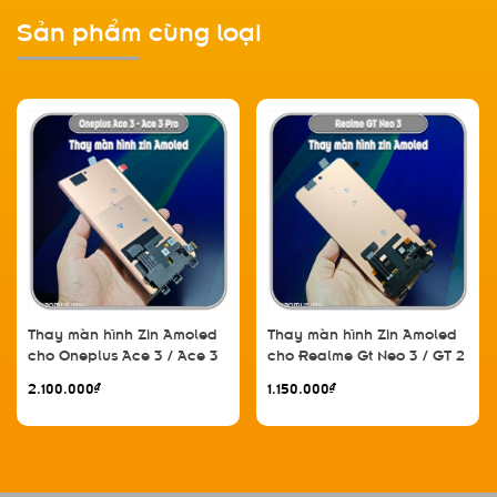
Sản phẩm cùng loại
Thay màn hình Zin Amoled
Thay màn hình Zin Amoled
cho Oneplus Ace 3 / Ace 3
cho Realme Gt Neo 3 / GT 2
Pro / Find X7 / GT 5 Pro / GT
/ Reno 8 Pro Plus / Reno 8
2.100.000₫
1.150.000₫
Neo 6 / GT Neo 6 Pro / GT
Pro 5G / 1+ 10R
6T / 1+ 12R