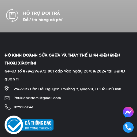
CAM KẾT CHẤT LƯỢNG
Hàng chính hãng 100%
HỘ KINH DOANH SỬA CHỮA VÀ THAY THẾ LINH KIỆN ĐIỆN
THOẠI XIÀOMÍMI
GPKD số 8784296872-001 cấp vào ngày 20/08/2024 tại UBND
quận 11
256/90/3 Hàn Hải Nguyên, Phường 9, Quận 11, TP Hồ Chí Minh
Phukienxiaomi@gmail.com
0778061341