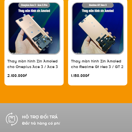
Thay màn hình Zin Amoled
Thay màn hình Zin Amoled
cho Oneplus Ace 3 / Ace 3
cho Realme Gt Neo 3 / GT 2
Pro / Find X7 / GT 5 Pro / GT
/ Reno 8 Pro Plus / Reno 8
2.100.000₫
1.150.000₫
Neo 6 / GT Neo 6 Pro / GT
Pro 5G / 1+ 10R
6T / 1+ 12R
HỖ TRỢ ĐỔI TRẢ
Đổi/ trả hàng có phí