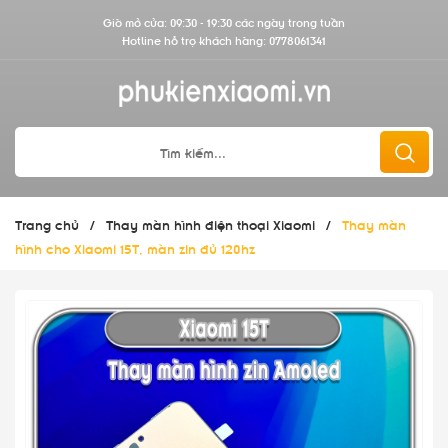
Giờ mở cửa: 09:30 - 19:30 các ngày trong tuần
Hotline hỗ trợ khách hàng:
0778061341
Trang chủ
/
Thay màn hình điện thoại Xiaomi
/
Thay màn
hình cho Xiaomi 15T, màn zin đủ 120hz