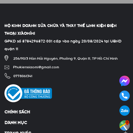
HỘ KINH DOANH SỬA CHỮA VÀ THAY THẾ LINH KIỆN ĐIỆN
THOẠI XIÀOMÍMI
GPKD số 8784296872-001 cấp vào ngày 20/08/2024 tại UBND
quận 11
256/90/3 Hàn Hải Nguyên, Phường 9, Quận 11, TP Hồ Chí Minh
Phukienxiaomi@gmail.com
0778061341
CHÍNH SÁCH
DANH MỤC
TRANG KHÁC