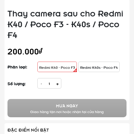
Thay camera sau cho Redmi
K40 / Poco F3 - K40s / Poco
F4
200.000₫
Phân loại:
Redmi K40 - Poco F3
Redmi K40s - Poco F4
Số lượng:
-
+
MUA NGAY
Giao hàng tận nơi hoặc nhận tại cửa hàng
ĐẶC ĐIỂM NỔI BẬT