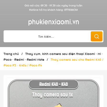
Giờ mở cửa: 09:30 - 19:30 các ngày trong tuần
Hotline hỗ trợ khách hàng:
0778061341
Trang chủ
/
Thay cụm, kính camera sau điện thoại Xiaomi - Mi -
Poco - Redmi - Redmi Note
/
Thay camera sau cho Redmi K40 /
Poco F3 - K40s / Poco F4