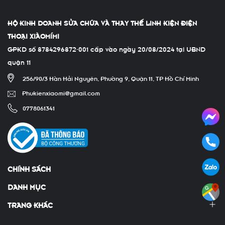
HỘ KINH DOANH SỬA CHỮA VÀ THAY THẾ LINH KIỆN ĐIỆN
THOẠI XIÀOMÍMI
GPKD số 8784296872-001 cấp vào ngày 20/08/2024 tại UBND
quận 11
256/90/3 Hàn Hải Nguyên, Phường 9, Quận 11, TP Hồ Chí Minh
Phukienxiaomi@gmail.com
0778061341
CHÍNH SÁCH
DANH MỤC
TRANG KHÁC