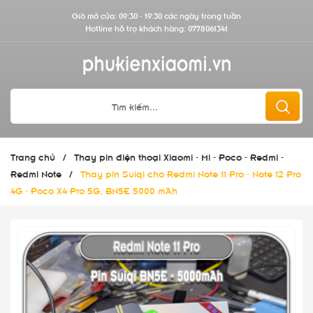
Giờ mở cửa: 09:30 - 19:30 các ngày trong tuần
Hotline hỗ trợ khách hàng:
0778061341
Trang chủ
/
Thay pin điện thoại Xiaomi - Mi - Poco - Redmi -
Redmi Note
/
Thay pin Suiqi cho Redmi Note 11 Pro - Note 12 Pro
4G - Poco X4 Pro 5G, BN5E 5000 mAh