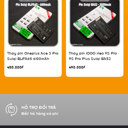
Thay pin Oneplus Ace 3 Pro
Thay pin iQOO Neo 9S Pro -
Suiqi BLPA65 6100mAh
9S Pro Plus Suiqi BA52
5500mAh
450.000₫
490.000₫
CAM KẾT CHẤT LƯỢNG
Hàng chính hãng 100%