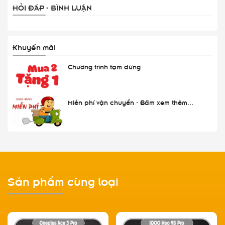
HỎI ĐÁP - BÌNH LUẬN
Khuyến mãi
Chương trình tạm dừng
Miễn phí vận chuyển - Bấm xem thêm...
Sản phẩm cùng loại