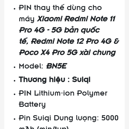
PIN thay thế dùng cho
máy
Xiaomi Redmi Note 11
Pro 4G - 5G bản quốc
tế, Redmi Note 12 Pro 4G &
Poco X4 Pro 5G xài chung
Model:
BN5E
Thương hiệu : Suiqi
PIN Lithium-ion Polymer
Battery
Pin Suiqi Dung lượng: 5000
mAh (min/typ)