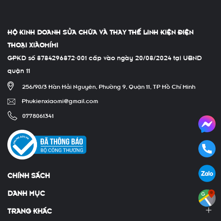
HỘ KINH DOANH SỬA CHỮA VÀ THAY THẾ LINH KIỆN ĐIỆN
THOẠI XIÀOMÍMI
GPKD số 8784296872-001 cấp vào ngày 20/08/2024 tại UBND
quận 11
256/90/3 Hàn Hải Nguyên, Phường 9, Quận 11, TP Hồ Chí Minh
Phukienxiaomi@gmail.com
0778061341
CHÍNH SÁCH
DANH MỤC
TRANG KHÁC