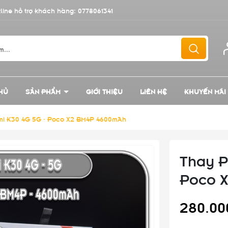
line hỗ trợ khách hàng:
0778061341
HỦ
SẢN PHẨM
GIỚI THIỆU
LIÊN HỆ
KHUYẾN MÃI
mi K30 4G 5G - Poco X2 BM4P 4600mAh
Thay P
Poco 
280.00