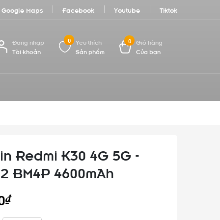
Google Maps
Facebook
Youtube
Tiktok
0
0
Đăng nhập
Yêu thích
Giỏ hàng
Tài khoản
Sản phẩm
Của bạn
in Redmi K30 4G 5G -
X2 BM4P 4600mAh
0₫