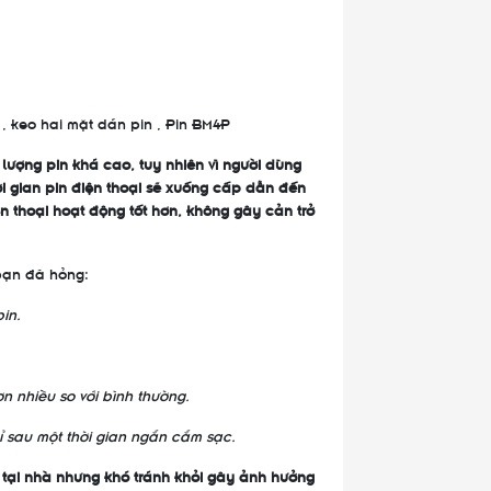
 keo hai mặt dán pin , Pin BM4P
lượng pin khá cao, tuy nhiên vì người dùng
i gian pin điện thoại sẽ xuống cấp dẫn đến
n thoại hoạt động tốt hơn, không gây cản trở
bạn đã hỏng:
in.
n nhiều so với bình thường.
ỉ sau một thời gian ngắn cắm sạc.
 tại nhà nhưng khó tránh khỏi gây ảnh hưởng