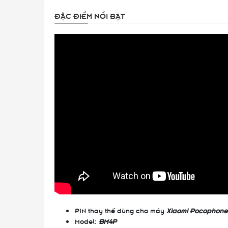
ĐẶC ĐIỂM NỔI BẬT
PIN thay thế dùng cho máy
Xiaomi Pocophone
Model:
BM4P