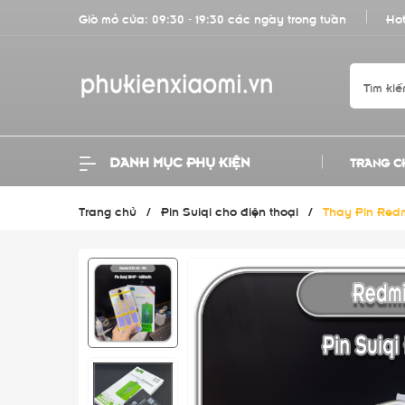
Giờ mở cửa: 09:30 - 19:30 các ngày trong tuần
Hot
DANH MỤC PHỤ KIỆN
TRANG C
Trang chủ
/
Pin Suiqi cho điện thoại
/
Thay Pin Red