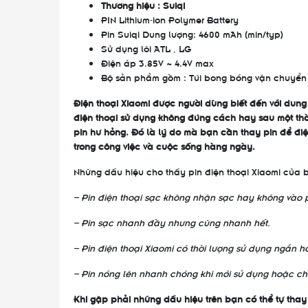
Thương hiệu : Suiqi
PIN Lithium-ion Polymer Battery
Pin Suiqi Dung lượng: 4600 mAh (min/typ)
Sử dụng lõi ATL , LG
Điện áp 3.85V ~ 4.4V max
Bộ sản phẩm gồm : Túi bong bóng vận chuyển ,
Điện thoại Xiaomi được người dùng biết đến với dung 
điện thoại sử dụng không đúng cách hay sau một thờ
pin hư hỏng. Đó là lý do mà bạn cần thay pin để điệ
trong công việc và cuộc sống hàng ngày.
Những dấu hiệu cho thấy pin điện thoại Xiaomi của 
– Pin điện thoại sạc không nhận sạc hay không vào p
– Pin sạc nhanh đầy nhưng cũng nhanh hết.
– Pin điện thoại Xiaomi có thời lượng sử dụng ngắn hơ
– Pin nóng lên nhanh chóng khi mới sử dụng hoặc ch
Khi gặp phải những dấu hiệu trên bạn có thể tự thay