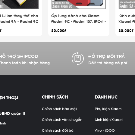
i Li-ion thay thế cho
Ốp lưng dành cho Xiaomi
Kính cư
Redmi 9A - Redmi 9C
Redmi 9C - Redmi 10A iRON -
Xiaomi R
 10A BN56 5200mAh
MAN IRING Nhựa PC cứng
Redmi 9C
₫
80.000₫
80.000₫
viền dẻo chống sốc
MIETUB
HỖ TRỢ SHIPCOD
HỖ TRỢ ĐỔI TRẢ
Thanh toán khi nhận hàng
Đổi/ trả hàng có phí
CHÍNH SÁCH
DANH MỤC
ỆN THOẠI
Chính sách bảo mật
Phụ kiện Xiaomi
UBND quận 11
Chính sách vận chuyển
Linh kiện Xiaomi
Minh
Chính sách đổi trả
Vivo - iQOO