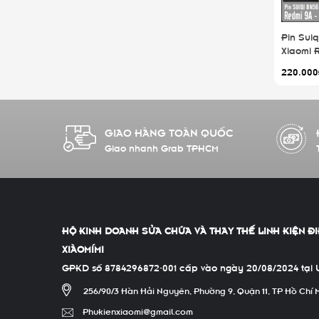
Pin Suiq
Xiaomi 
- Redmi
220.000
GIAO HÀNG TOÀN QUỐC
Giao nhanh Grab TPHCM
HỘ KINH DOANH SỬA CHỮA VÀ THAY THẾ LINH KIỆN ĐI
XIÀOMÍMI
GPKD số 8784296872-001 cấp vào ngày 20/08/2024 tại 
256/90/3 Hàn Hải Nguyên, Phường 9, Quận 11, TP Hồ Chí 
Phukienxiaomi@gmail.com