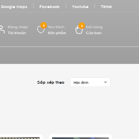
Google Maps
Facebook
Youtube
Tiktok
0
0
Đăng nhập
Yêu thích
Giỏ hàng
Tài khoản
Sản phẩm
Của bạn
Sắp xếp theo
Mặc định