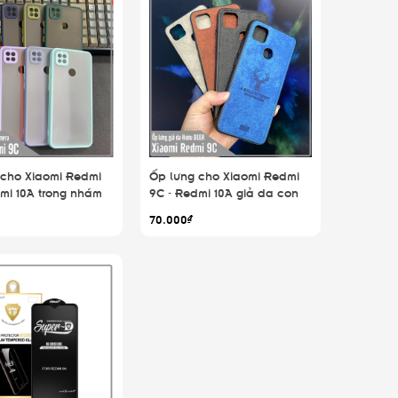
 cho Xiaomi Redmi
Ốp lưng cho Xiaomi Redmi
mi 10A trong nhám
9C - Redmi 10A giả da con
u che camera
hươu DEER - Nhựa dẻo TPU
70.000₫