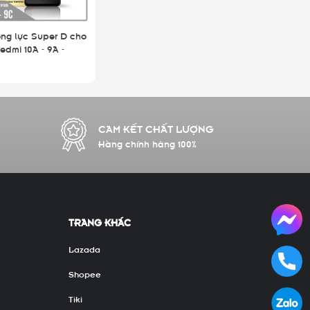
ờng lực Super D cho
edmi 10A - 9A -
 - Full viền Đen
L
CAM KẾT CHẤT LƯỢNG
Hàng chính hãng 100%
TRANG KHÁC
Lazada
Shopee
Tiki