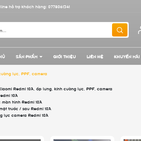
line hỗ trợ khách hàng:
0778061341
HỦ
SẢN PHẨM
GIỚI THIỆU
LIÊN HỆ
KHUYẾN MÃI
 cường lực, PPF, camera
Xiaomi Redmi 10A, ốp lưng, kính cường lực, PPF, camera
Redmi 10A
 màn hình Redmi 10A
ặt trước / sau Redmi 10A
g lực camera Redmi 10A