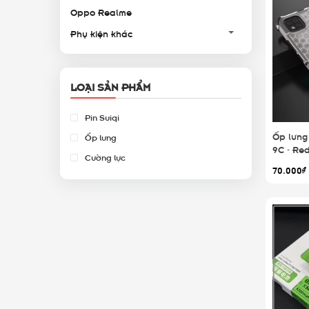
Oppo Realme
Phụ kiện khác
LOẠI SẢN PHẨM
Pin Suiqi
Ốp lưng
Ốp lưng
9C - Re
Cường lực
Ong chố
70.000₫