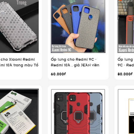
 cho Xiaomi Redmi
Ốp lưng cho Redmi 9C -
Ốp lưng
dmi 10A trong màu Tổ
Redmi 10A , giả JEAN viền
9C - Red
ng sốc
TPU dẻo
viền mà
60.000₫
80.000₫