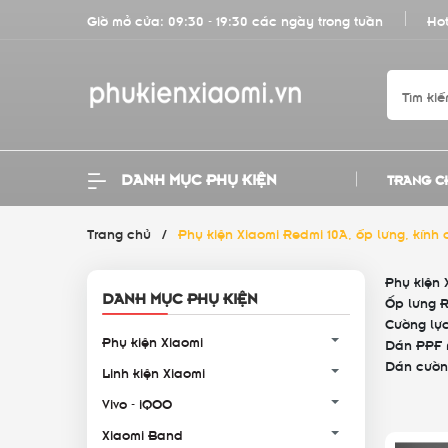
Giờ mở cửa: 09:30 - 19:30 các ngày trong tuần
Hot
DANH MỤC PHỤ KIỆN
TRANG C
Trang chủ
/
Phụ kiện Xiaomi Redmi 10A, ốp lưng, kính
Phụ kiện 
DANH MỤC PHỤ KIỆN
Ốp lưng 
Cường lực
Phụ kiện Xiaomi
Dán PPF m
Dán cườn
Linh kiện Xiaomi
Vivo - iQOO
Xiaomi Band